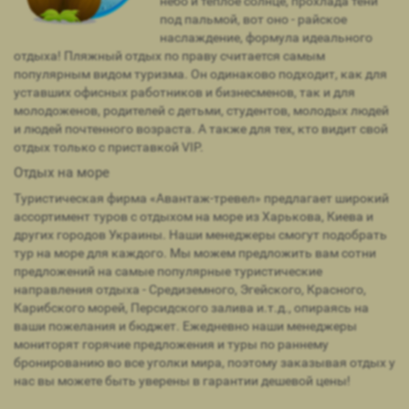
небо и теплое солнце, прохлада тени
под пальмой, вот оно - райское
наслаждение, формула идеального
отдыха! Пляжный отдых по праву считается самым
популярным видом туризма. Он одинаково подходит, как для
уставших офисных работников и бизнесменов, так и для
молодоженов, родителей с детьми, студентов, молодых людей
и людей почтенного возраста. А также для тех, кто видит свой
отдых только с приставкой VIP.
Отдых на море
Туристическая фирма «Авантаж-тревел» предлагает широкий
ассортимент туров с отдыхом на море из Харькова, Киева и
других городов Украины. Наши менеджеры смогут подобрать
тур на море для каждого. Мы можем предложить вам сотни
предложений на самые популярные туристические
направления отдыха - Средиземного, Эгейского, Красного,
Карибского морей, Персидского залива и.т.д., опираясь на
ваши пожелания и бюджет. Ежедневно наши менеджеры
мониторят горячие предложения и туры по раннему
бронированию во все уголки мира, поэтому заказывая отдых у
нас вы можете быть уверены в гарантии дешевой цены!