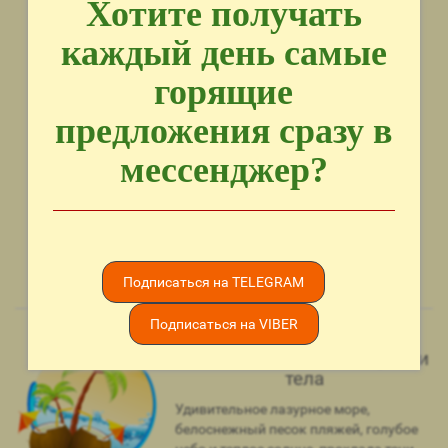
Хотите получать
каждый день самые
горящие
Туры в ОАЭ (28)
Туры в Турцию (39)
предложения сразу в
мессенджер?
Туры на Кипр (0)
Туры по Украине (6)
Подписаться на TELEGRAM
Подписаться на VIBER
Пляжный отдых для души и
тела
Удивительное лазурное море,
белоснежный песок пляжей, голубое