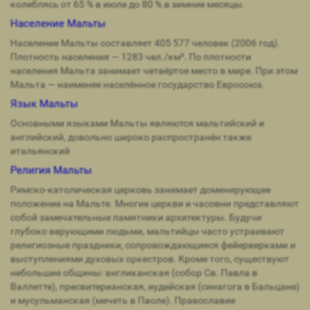
колеблясь от 65 % в июле до 80 % в зимние месяцы.
Население Мальты
Население Мальты составляет 405 577 человек (2006 год).
Плотность населения — 1283 чел./км². По плотности
населения Мальта занимает четвёртое место в мире. При этом
Мальта — наименее населённое государство Евросоюз.
Язык Мальты
Основными языками Мальты являются мальтийский и
английский, довольно широко распространён также
итальянский
Религия Мальты
Римско-католическая церковь занимает доминирующее
положение на Мальте. Многие церкви и часовни представляют
собой замечательные памятники архитектуры. Будучи
глубоко верующими людьми, мальтийцы часто устраивают
религиозные праздники, сопровождающиеся фейерверками и
выступлениями духовых оркестров. Кроме того, существуют
небольшие общины: англиканская (собор Св. Павла в
Валлетте), пресвитерианская, иудейская (синагога в Бальцане)
и мусульманская (мечеть в Паоле). Православие