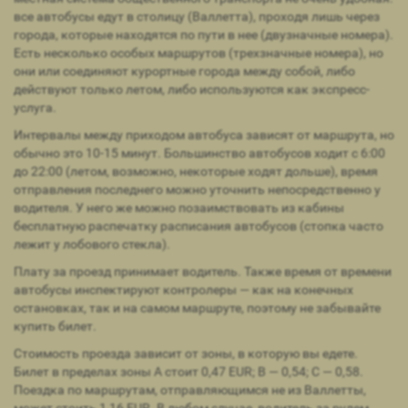
все автобусы едут в столицу (Валлетта), проходя лишь через
города, которые находятся по пути в нее (двузначные номера).
Есть несколько особых маршрутов (трехзначные номера), но
они или соединяют курортные города между собой, либо
действуют только летом, либо используются как экспресс-
услуга.
Интервалы между приходом автобуса зависят от маршрута, но
обычно это 10-15 минут. Большинство автобусов ходит с 6:00
до 22:00 (летом, возможно, некоторые ходят дольше), время
отправления последнего можно уточнить непосредственно у
водителя. У него же можно позаимствовать из кабины
бесплатную распечатку расписания автобусов (стопка часто
лежит у лобового стекла).
Плату за проезд принимает водитель. Также время от времени
автобусы инспектируют контролеры — как на конечных
остановках, так и на самом маршруте, поэтому не забывайте
купить билет.
Стоимость проезда зависит от зоны, в которую вы едете.
Билет в пределах зоны A стоит 0,47 EUR; В — 0,54; С — 0,58.
Поездка по маршрутам, отправляющимся не из Валлетты,
может стоить 1,16 EUR. В любом случае, водитель за рулем