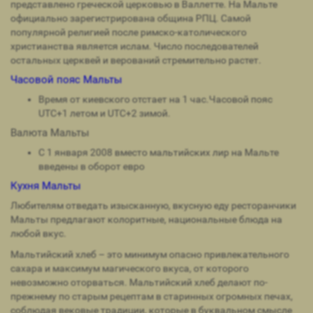
представлено греческой церковью в Валлетте. На Мальте
официально зарегистрирована община РПЦ. Самой
популярной религией после римско-католического
христианства является ислам. Число последователей
остальных церквей и верований стремительно растет.
Часовой пояс Мальты
Время от киевского отстает на 1 час.Часовой пояс
UTC+1 летом и UTC+2 зимой.
Валюта Мальты
С 1 января 2008 вместо мальтийских лир на Мальте
введены в оборот евро
Кухня Мальты
Любителям отведать изысканную, вкусную еду ресторанчики
Мальты предлагают колоритные, национальные блюда на
любой вкус.
Мальтийский хлеб – это минимум опасно привлекательного
сахара и максимум магического вкуса, от которого
невозможно оторваться. Мальтийский хлеб делают по-
прежнему по старым рецептам в старинных огромных печах,
соблюдая вековые традиции, которые в буквальном смысле