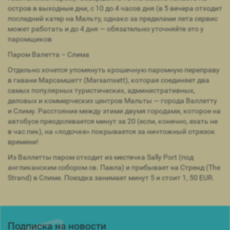
остров в выходные дни, с 10 до 4 часов дня (в 5 вечера отходит
последний катер на Мальту, однако за пределами лета сервис
может работать и до 4 дня — обязательно уточняйте это у
паромщиков
Паром Валетта – Слима
Отдельно хочется упомянуть крошечную паромную переправу
в гавани Марсамшетт (Marsamxett), которая соединяет два
самых популярных туристических, административных,
деловых и коммерческих центров Мальты — города Валлетту
и Слиму. Расстояние между этими двумя городами, которое на
автобусе преодолевается минут за 20 (если, конечно, ехать не
в час пик), на «лодочке» покрывается за ничтожный отрезок
времени!
Из Валлетты паром отходит из местечка Sally Port (под
англиканским собором св. Павла) и прибывает на Стренд (The
Strand) в Слиме. Поездка занимает минут 5 и стоит 1, 50 EUR.
Подписка на новости