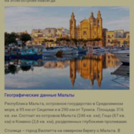
на этом острове навсегда.
Географические данные Мальты
Республика Мальта, островное государство в Средиземном
море, в 95 км от Сицилии и в 290 км от Туниса. Площадь 316
кв. км. Состоит из островов Мальта (246 кв. км), Гоцо (67 кв.
км) и Комино (2,6 кв. км), разделенных глубокими проливами.
Столица – город Валлетта на северном берегу о.Мальта. В