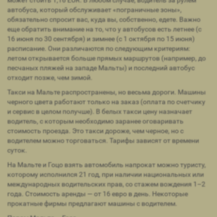
автобуса, который обслуживает «пограничные зоны»,
обязательно спросит вас, куда вы, собственно, едете. Важно
еще обратить внимание на то, что у автобусов есть летнее (с
16 июня по 30 сентября) и зимнее (с 1 октября по 15 июня)
расписание. Они различаются по следующим критериям:
летом открывается больше прямых маршрутов (например, до
песчаных пляжей на западе Мальты) и последний автобус
отходит позже, чем зимой.
Такси на Мальте распространены, но весьма дороги. Машины
черного цвета работают только на заказ (оплата по счетчику
и сервис в целом получше). В белых такси цену назначает
водитель, с которым необходимо заранее оговаривать
стоимость проезда. Это такси дороже, чем черное, но с
водителем можно торговаться. Тарифы зависят от времени
суток.
На Мальте и Гоцо взять автомобиль напрокат можно туристу,
которому исполнился 21 год, при наличии национальных или
международных водительских прав, со стажем вождения 1–2
года. Стоимость аренды — от 16 евро в день. Некоторые
прокатные фирмы предлагают машины с водителем.