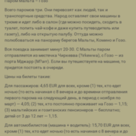
Паром Мальта – Гозо
Всего паромов три. Они перевозят как людей, так и
транспортные средства. Народ оставляет свои машины в
трюме и идет либо в салон (где можно посидеть, сходить в
туалет, попить чай-кофе и даже купить путеводитель или
газету), либо на открытую палубу. Оттуда можно
полюбоваться на панораму берегов Мальты, Комино и Гозо.
Вся поездка занимает минут 20-30. С Мальты паром
отправляется из местечка Чиркевва (?irkewwa), с Гозо — из
порта Мджарр (M?arr). Если вы путешествуете на машине, то
придется постоять в очереди.
Цены на билеты такие:
Для пассажиров: 4,65 EUR для всех, кроме (1) тех, кто едет
ночью (то есть начиная с 8 вечера и до времени отправления
первого парома на следующий день, в период с ноября по
март) — 4,05; (2) тех, кто постоянно проживает на Гозо — 1,15;
(3) мальтийских и гозитанских пенсионеров — бесплатно;
детей от 3 до 12 лет — 1,15.
Для автомобилистов (машина + водитель): 15,70 EUR для всех,
кроме (1) тех, кто едет ночью (то есть начиная с 8 вечера и до