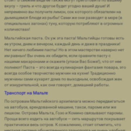
вкусу – гриль и что другое будет угодно вашей душе! И
непременно вы получите лимон, сок которого обязателен на
дымящемся блюде из рыбы! Сами же они разводят в море (в
специальных загонах) туну, которую потребляют в огромных
количествах!
Мальтийская паста. Ох уж эта паста! Мальтийцы готовы есть
ее утром, днем и вечером, каждый день и даже в праздники!
Нет ничего любимее пасты! Но в этом мастерстве наверно нет
им равных! Вы очень их обидите, если сравните пасту с
нашими макаронами и скажете (упаси Вас Боже!), что от нее
полнеют! Паста – это всегда кулинарная фантазия повара, это
всегда особое творчество мужчин на кухне! Традиционно
мужчины сами кухарят дома по выходным, освобождая жен
от изнурительной, как они говорят, домашней работы.
Транспорт на Мальте
По островам Мальтийского архипелага можно передвигаться
на автобусе, арендованной машине, такси, пароме или же
пешком. Острова Мальта, Гозо и Комино связывают паромы.
Проще всего ездить на автобусе — сеть маршрутов покрывает
практически весь остров. К сожалению, стоит отметить, что
местная система общественного транспорта не очень удобная: