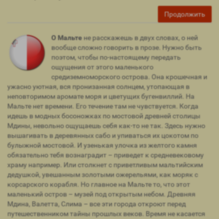
Продолжить
О Мальте
не расскажешь в двух словах, о ней
вообще сложно говорить в прозе. Нужно быть
поэтом, чтобы по-настоящему передать
ощущения от этого маленького
средиземноморского острова. Она крошечная и
ужасно уютная, вся пронизанная солнцем, утопающая в
неповторимом аромате моря и цветущих бугенвиллий. На
Мальте нет времени. Его течение там не чувствуется. Когда
идешь в модных босоножках по мостовой древней столицы
Мдины, невольно ощущаешь себя как-то не так. Здесь нужно
вышагивать в деревянных сабо и упиваться их цокотом по
булыжной мостовой. И узенькая улочка из желтого камня
обязательно тебя вознаградит – приведет к средневековому
храму например. Или столкнет с приветливым мальтийским
дедушкой, увешанным золотыми ожерельями, как моряк с
корсарского корабля. Но главное на Мальте то, что этот
маленький остров – музей под открытым небом. Древняя
Мдина, Валетта, Слима – все эти города откроют перед
путешественником тайны прошлых веков. Время не касается