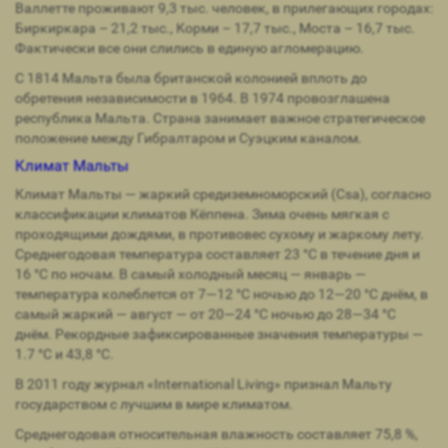
Валлетте проживают 9,3 тыс. человек, в прилегающих городах:
Биркиркара – 21,2 тыс., Корми – 17,7 тыс., Моста – 16,7 тыс.
Фактически все они слились в единую агломерацию.
С 1814 Мальта была британской колонией вплоть до
обретения независимости в 1964. В 1974 провозглашена
республика Мальта. Страна занимает важное стратегическое
положение между Гибралтаром и Суэцким каналом.
Климат Мальты
Климат Мальты — жаркий средиземноморский (Csa), согласно
классификации климатов Кёппена. Зима очень мягкая с
проходящими дождями, в противовес сухому и жаркому лету.
Среднегодовая температура составляет 23 °C в течение дня и
16 °C по ночам. В самый холодный месяц — январь —
температура колеблется от 7—12 °C ночью до 12—20 °C днём, в
самый жаркий — август — от 20—24 °C ночью до 28—34 °C
днём. Рекордные зафиксированные значения температуры —
1.7 °C и 43,8 °C.
В 2011 году журнал «International Living» признал Мальту
государством с лучшим в мире климатом.
Среднегодовая относительная влажность составляет 75,8 %,