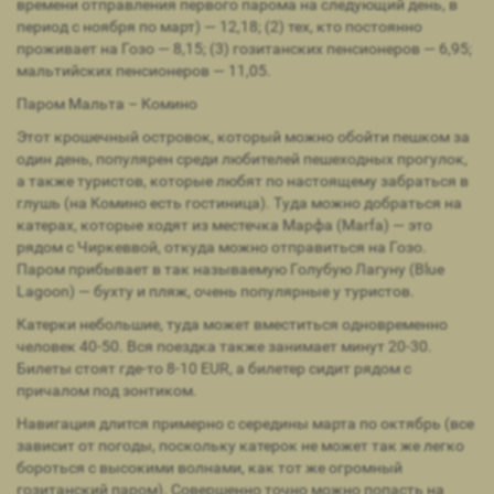
времени отправления первого парома на следующий день, в
период с ноября по март) — 12,18; (2) тех, кто постоянно
проживает на Гозо — 8,15; (3) гозитанских пенсионеров — 6,95;
мальтийских пенсионеров — 11,05.
Паром Мальта – Комино
Этот крошечный островок, который можно обойти пешком за
один день, популярен среди любителей пешеходных прогулок,
а также туристов, которые любят по настоящему забраться в
глушь (на Комино есть гостиница). Туда можно добраться на
катерах, которые ходят из местечка Марфа (Marfa) — это
рядом с Чиркеввой, откуда можно отправиться на Гозо.
Паром прибывает в так называемую Голубую Лагуну (Blue
Lagoon) — бухту и пляж, очень популярные у туристов.
Катерки небольшие, туда может вместиться одновременно
человек 40-50. Вся поездка также занимает минут 20-30.
Билеты стоят где-то 8-10 EUR, а билетер сидит рядом с
причалом под зонтиком.
Навигация длится примерно с середины марта по октябрь (все
зависит от погоды, поскольку катерок не может так же легко
бороться с высокими волнами, как тот же огромный
гозитанский паром). Совершенно точно можно попасть на