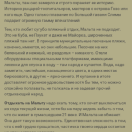
Мальты, там оно замерло и строго охраняет ее историю.
Историю рыцарей-госпитальеров, мастеров с острова Гозо или
кого еще. Одно только плавание по Большой гавани Слимы
подарит огромную гамму впечатлений
Тем, кто любит сугубо пляжный отдых, Мальта не подходит.
Это не Куба, не Пхукет и даже не Майорка, широченных
пляжей там нет. В принципе муниципальные песчаные пляжи,
конечно, имеются, но они небольшие. Песочек на них
беленький и нежный, но раздолья – никакого. Отели
оборудованы специальными платформами, имеющими
лесенки для спуска в воду – там народ и купается. Вода, надо
заметить, чистейшая, насыщенного цвета, в одних местах
бирюзового, в других – ярко-синего. И купание в итоге
доставляет огромное удовольствие хотя бы тем, что можно
спокойно поплавать, не толкаясь и не задевая прочий
отдыхающий народ.
Отдыхать на Мальту
надо ехать тому, кто хочет выключиться
из хода текущей жизни, хотя бы на пару недель забыть о том,
что он живет в сумасшедшем 21 веке. И Мальта не обманет.
Она даст такую возможность. Единственная сложность в том,
что с ней трудно прощаться, частичка твоего сердца остается