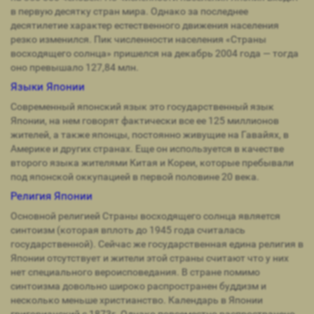
в первую десятку стран мира. Однако за последнее
десятилетие характер естественного движения населения
резко изменился. Пик численности населения «Страны
восходящего солнца» пришелся на декабрь 2004 года — тогда
оно превышало 127,84 млн.
Языки Японии
Современный японский язык это государственный язык
Японии, на нем говорят фактически все ее 125 миллионов
жителей, а также японцы, постоянно живущие на Гавайях, в
Америке и других странах. Еще он используется в качестве
второго языка жителями Китая и Кореи, которые пребывали
под японской оккупацией в первой половине 20 века.
Религия Японии
Основной религией Страны восходящего солнца является
синтоизм (которая вплоть до 1945 года считалась
государственной). Сейчас же государственная едина религия в
Японии отсутствует и жители этой страны считают что у них
нет специального вероисповедания. В стране помимо
синтоизма довольно широко распространен буддизм и
несколько меньше христианство. Календарь в Японии
григорианский с 1873г. Однако повсеместно распространено