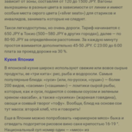
зависит от зоны, составляя от 120 до 1500 JPY. Вагоны
выкрашены в разные цвета в зависимости от линии и имеют
особые места серого цвета («silver seats») для стариков и
инвалидов, занимать которые не следует.
Такси легкодоступны, но очень дороги. Тариф начинается с
650 JPY в Токио (500—580 JPY в других городах), далее — по
80-90 JPY за определённое расстояние. За каждую минуту
простоя взимается дополнительно 45-50 JPY. С 23:00 до 6:00
плата за проезд дороже на 30 %.
Кухня Японии
В японской кухне широко используют свежие или вовсе сырые
продукты, ее «три кита»: рис, рыба и водоросли. Самые
популярные блюда: «суси» (или, по-русски, «суши») — более
200 видов, «сасими» («сашими») — ломтики сырой рыбы,
которые, как и суси, подаются с соевым соусом и зеленым
хреном «васаби», а также «сукияки» (жареная говядина),
овощи и соевый творог «тофу». Вообще, блюд на основе сои
тут масса: второй хлеб, что и говорить!
Еще в Японии можно попробовать «мраморное мясо» быка и
отведать подогретое рисовое вино саке крепостью 16-19 °.
Национальный суп номер один — «мисо» из