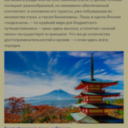
посещает разнообразный, но неизменно обеспеченный
контингент: в основном это туристы, уже побывавшие во
множестве стран, а также бизнесмены. Лишь в одном Япония
«подкачала» — по крайней мере для бюджетного
путешественника — цены здесь высоки, а понятия «низкий
сезон» не существует в принципе. Что же до количества
достопримечательностей и музеев — с этим здесь всё в
порядке.