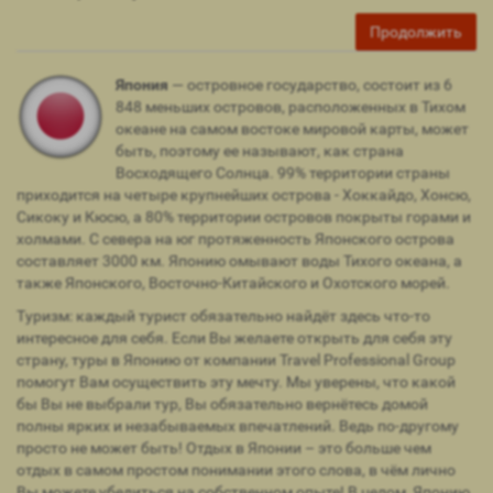
Продолжить
Япония
— островное государство, состоит из 6
848 меньших островов, расположенных в Тихом
океане на самом востоке мировой карты, может
быть, поэтому ее называют, как страна
Восходящего Солнца. 99% территории страны
приходится на четыре крупнейших острова - Хоккайдо, Хонсю,
Сикоку и Кюсю, а 80% территории островов покрыты горами и
холмами. С севера на юг протяженность Японского острова
составляет 3000 км. Японию омывают воды Тихого океана, а
также Японского, Восточно-Китайского и Охотского морей.
Туризм: каждый турист обязательно найдёт здесь что-то
интересное для себя. Если Вы желаете открыть для себя эту
страну, туры в Японию от компании Travel Professional Group
помогут Вам осуществить эту мечту. Мы уверены, что какой
бы Вы не выбрали тур, Вы обязательно вернётесь домой
полны ярких и незабываемых впечатлений. Ведь по-другому
просто не может быть! Отдых в Японии – это больше чем
отдых в самом простом понимании этого слова, в чём лично
Вы можете убедиться на собственном опыте! В целом, Японию