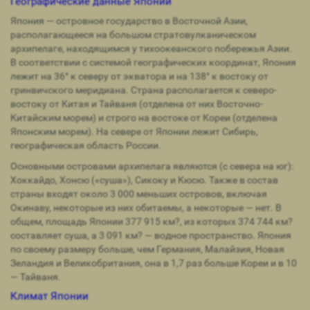
Географические данные Японии
Япония — островное государство в Восточной Азии,
располагающееся на большом стратовулканическом
архипелаге, находящимся у тихоокеанского побережья Азии.
В соответствии с системой географических координат, Япония
лежит на 36° к северу от экватора и на 138° к востоку от
гринвичского меридиана. Страна располагается к северо-
востоку от Китая и Тайваня (отделена от них Восточно-
Китайским морем) и строго на востоке от Кореи (отделена
Японским морем). На севере от Японии лежит Сибирь,
географическая область России.
Основными островами архипелага являются (с севера на юг):
Хоккайдо, Хонсю («суша»), Сикоку и Кюсю. Также в состав
страны входят около 3 000 меньших островов, включая
Окинаву, некоторые из них обитаемы, а некоторые — нет. В
общем, площадь Японии 377 915 км?, из которых 374 744 км?
составляет суша, а 3 091 км? — водное пространство. Япония
по своему размеру больше, чем Германия, Малайзия, Новая
Зеландия и Великобритания, она в 1,7 раз больше Кореи и в 10
— Тайваня.
Климат Японии