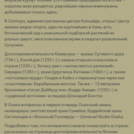
кораллы всех расцветок, редчайшие чёрные жемчужины,
добываемые только здесь.
В Саппоро, административном центре Хоккайдо, открыт Центр
зимних видов спорта, один из крупнейших в Азии, есть
ботанический сад с уникальной подборкой растений из
разных широт, многочисленные музеи и квартал развлечений
Сусукино.
Достопримечательности Камакуры — храмы Сугимото-дэра
(734 г.), Кэнтё-дзи (1253 г.) с самым старым колоколом в
стране (1255 г.), Энгаку-дзи с «залом святых реликвий»
Сяридэн (1282 г.), храм Цуругаока Хатиман (1063 г.), а также
«лотосовые пруды» Гэндзи и Хэйкэ с перекинутым через них
«счастливым» Барабанным мостом. Также — 13-метровая
бронзовая статуя Дайбуцу или «Будда Амида» (1252 г.) и
«чудесный источник» в пещере Дзэнарай-Бэнтэн.
В Осаке интересны в первую очередь Осакский замок,
океанариум, синтоистский храм Сумиёси, буддийский храм
Ситэннодзи и «Японский Голливуд» — Universal Studio Osaka.
Подробнее о том, что интересного можно посмотреть в стране,
рассказано на странице достопримечательности Японии.