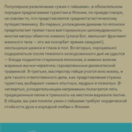
Популярное развлечение «ужин с гейшами», в обязательном
порядке предлагаемое туристам в Японии, по правде говоря,
не совсем то, что представляется среднестатистическому
путешественнику. Во-первых, услаждение дамами по-японски
предполагает прямо-таки викторианскую целомудренность:
многие метры обмоток кимоно (упаси Бог, мелькнет фрагмент
женского тела — это же оскорбит зрение самурая!),
неслышные шажки и глаза в пол. Во-вторых, хорошенько
подкрепиться после тяжелого экскурсионного дня не удастся
— блюда подаются старинные японские, а именно всякие
жареные жучки-червячки, гарнированные деликатесной
травинкой. В-третьих, мастерству гейши учатся всю жизнь, и
для такого ответственного дела, как представление страны
туристам, выбирают самых опытных, мудрых и пожилых. В-
четвертых, усладительницам непременно полагается петь
традиционные песни и тренькать на местном варианте лютни.
В общем, вы уже поняли: ужин с гейшами требует нордической
стойкости духа и изрядной любви к Японии.