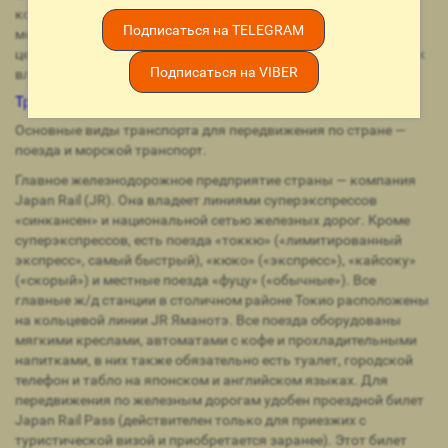
которой параллельно существовали золотые, серебряные,
Подписаться на TELEGRAM
медные и бумажные денежные знаки, причем как
центрального правительства, так и 244 отдельных княжеских
Подписаться на VIBER
владений.
Транспорт в Японии
Основные виды транспорта для передвижения по стране —
поезда и морской транспорт.
Главное железнодорожное предприятие страны — компания
Japan Rail (JR). Она владеет линиями суперэкспрессов
«синкансен» и национальной сетью железных дорог. Кроме
суперэкспрессов, есть поезда «токкю» («лимитированный
экспресс», самый быстрый), «кюко» («экспресс»), «кайсоку»
(«скорый») и местные поезда «фуцу» («обычные»). Все
главные ж/д станции в столичном районе Токио расположены
на кольцевой линии JR Яманотэ. Все поезда оборудованы
мягкими креслами, автоматами с кофе и прохладительными
напитками, в них также обязательно есть туалет, городской
телефон и табло на японском и английском языках. Для
передвижения по железным дорогам удобен проездной билет
Japan Rail Pass (действителен только для приезжих с
туристической визой и приобретается заранее). Этот билет