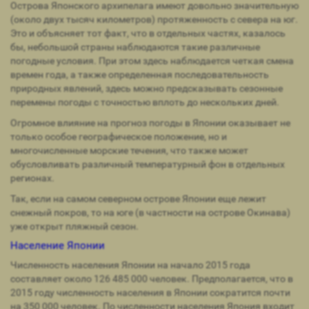
Острова Японского архипелага имеют довольно значительную
(около двух тысяч километров) протяженность с севера на юг.
Это и объясняет тот факт, что в отдельных частях, казалось
бы, небольшой страны наблюдаются такие различные
погодные условия. При этом здесь наблюдается четкая смена
времен года, а также определенная последовательность
природных явлений, здесь можно предсказывать сезонные
перемены погоды с точностью вплоть до нескольких дней.
Огромное влияние на прогноз погоды в Японии оказывает не
только особое географическое положение, но и
многочисленные морские течения, что также может
обусловливать различный температурный фон в отдельных
регионах.
Так, если на самом северном острове Японии еще лежит
снежный покров, то на юге (в частности на острове Окинава)
уже открыт пляжный сезон.
Население Японии
Численность населения Японии на начало 2015 года
составляет около 126 485 000 человек. Предполагается, что в
2015 году численность населения в Японии сократится почти
на 350 000 человек. По численности населения Япония входит