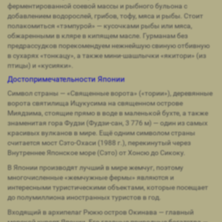
ферментированной соевой массы и рыбного бульона с
добавлением водорослей, грибов, тофу, мяса и рыбы. Стоит
полакомиться «тэмпурой» — кусочками рыбы или мяса,
обжаренными в кляре в кипящем масле. Гурманам без
предрассудков порекомендуем нежнейшую свиную отбивную
в сухарях «тонкацу», а также мини-шашлычки «якитори» (из
птицы) и «кусияки».
Достопримечательности Японии
Символ страны — «Священные ворота» («тории»), деревянные
ворота святилища Ицукусима на священном острове
Миядзима, стоящие прямо в воде в маленькой бухте, а также
знаменитая гора Фудзи (Фудзи-сан, 3 776 м) — один из самых
красивых вулканов в мире. Ещё одним символом страны
считается мост Сэто-Охаси (1988 г.), перекинутый через
Внутреннее Японское море (Сэто) от Хонсю до Сикоку.
В Японии производят лучший в мире жемчуг, поэтому
многочисленные «жемчужные фермы» являются и
интересными туристическими объектами, которые посещает
до полумиллиона иностранных туристов в год.
Входящий в архипелаг Рюкю остров Окинава — главный
морской курорт Японии. Его главные природные богатства —