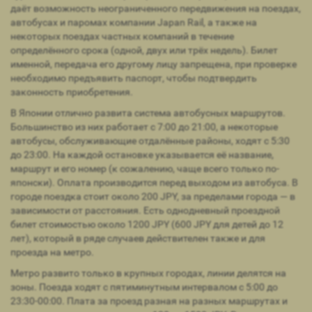
даёт возможность неограниченного передвижения на поездах,
автобусах и паромах компании Japan Rail, а также на
некоторых поездах частных компаний в течение
определённого срока (одной, двух или трёх недель). Билет
именной, передача его другому лицу запрещена, при проверке
необходимо предъявить паспорт, чтобы подтвердить
законность приобретения.
В Японии отлично развита система автобусных маршрутов.
Большинство из них работает с 7:00 до 21:00, а некоторые
автобусы, обслуживающие отдалённые районы, ходят с 5:30
до 23:00. На каждой остановке указывается её название,
маршрут и его номер (к сожалению, чаще всего только по-
японски). Оплата производится перед выходом из автобуса. В
городе поездка стоит около 200 JPY, за пределами города — в
зависимости от расстояния. Есть однодневный проездной
билет стоимостью около 1200 JPY (600 JPY для детей до 12
лет), который в ряде случаев действителен также и для
проезда на метро.
Метро развито только в крупных городах, линии делятся на
зоны. Поезда ходят с пятиминутным интервалом с 5:00 до
23:30-00:00. Плата за проезд разная на разных маршрутах и