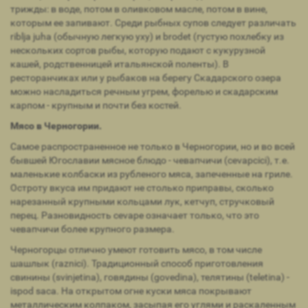
трижды: в воде, потом в оливковом масле, потом в вине,
которым ее запивают. Среди рыбных супов следует различать
riblja juha (обычную легкую уху) и brodet (густую похлебку из
нескольких сортов рыбы, которую подают с кукурузной
кашей, родственницей итальянской поленты). В
ресторанчиках или у рыбаков на берегу Скадарского озера
можно насладиться речным угрем, форелью и скадарским
карпом - крупным и почти без костей.
Мясо в Черногории.
Самое распространенное не только в Черногории, но и во всей
бывшей Югославии мясное блюдо - чевапчичи (cevapcici), т.е.
маленькие колбаски из рубленого мяса, запеченные на гриле.
Остроту вкуса им придают не столько приправы, сколько
нарезанный крупными кольцами лук, кетчуп, стручковый
перец. Разновидность cevape означает только, что это
чевапчичи более крупного размера.
Черногорцы отлично умеют готовить мясо, в том числе
шашлык (raznici). Традиционный способ приготовления
свинины (svinjetina), говядины (govedina), телятины (teletina) -
ispod saca. На открытом огне куски мяса покрывают
металлическим колпаком, засыпая его углями и раскаленным