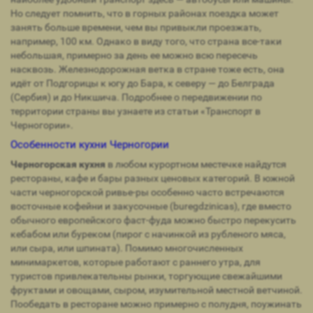
Но следует помнить, что в горных районах поездка может
занять больше времени, чем вы привыкли проезжать,
например, 100 км. Однако в виду того, что страна все-таки
небольшая, примерно за день ее можно всю пересечь
насквозь. Железнодорожная ветка в стране тоже есть, она
идёт от Подгорицы к югу до Бара, к северу — до Белграда
(Сербия) и до Никшича. Подробнее о передвижении по
территории страны вы узнаете из статьи «Транспорт в
Черногории».
Особенности кухни Черногории
Черногорская кухня
в любом курортном местечке найдутся
рестораны, кафе и бары разных ценовых категорий. В южной
части черногорской ривье-ры особенно часто встречаются
восточные кофейни и закусочные (buregdzinicas), где вместо
обычного европейского фаст-фуда можно быстро перекусить
кебабом или буреком (пирог с начинкой из рубленого мяса,
или сыра, или шпината). Помимо многочисленных
минимаркетов, которые работают с раннего утра, для
туристов привлекательны рынки, торгующие свежайшими
фруктами и овощами, сыром, изумительной местной ветчиной.
Пообедать в ресторане можно примерно с полудня, поужинать