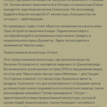
Св. Тихона можно приложиться в Которе, а в монастыре Савин
находится чудотворная икона Савинская. На пути между
Будвой и Баром находится 21 монастырь, большинство из
которых — действующие.
Из природных чудес стоит обратить внимание на каньон реки
Тара, второй по величине в мире. Ледниковые озера с
чистейшей водой и заснеженные пики можно увидеть в
национальном парке Дурмитор. Здесь же находится и
знаменитое Черное озеро.
Православный монастырь Острог.
Этот православный монастырь, где хранятся мощи св.
Василия Острожского, находится недалеко от Даниловграда.
Высеченный в скале высоко в горах (950 м над уровнем моря),
он стал для Чёрногории тем же, чем и Метеоры – для Греции.
Со стороны кажется, что монастырь буквально висит в
воздухе. Считается, что для качественного отпущения грехов
до монастыря нужно подниматься и спускаться пешком, такое
восхождение называют "путем праведника". Острог –
единственный в мире православный монастырь, который
кроме людей православных, также посещают католики и