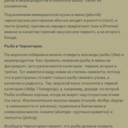
рыбы и морепродуктов и hobotnica salata - салат из
осьминогов.
Под влиянием венецианской кухни в меню (jelovnik)
черногорских ресторанов обычно входят и ризотто (rizot), и
паста (pasta), причем их нередко предлагают (как в Италии)
именно в качестве горячей закуски или первого, а не второго
блюда.
Рыба в Черногории.
Па морском побережье можно отведать все виды рыбы (ribe) и
морепродуктов. Как правило, название рыбы в меню не
фигурирует, зато различаются категории - первая, вторая и
третья. Тут имеется в виду новее не степень свежести, потому
что в ресторанах готовят только рыбу свежего улова, а
качество и редкость. Так, морской язык относится к первой
категории (riblija 1 kategorija), а, например, дорада -ко второй.
Рыба особенно хороша, когда ее жарят над открытым огнем
(na zaru). Исключительно вкусны мидии (musule, skolkje, dagnje
- в зависимости от региона), тушенные в белом вине и
оливковом масле, скампи (skampje - крупные креветки) и
лангусты (jastog).
Вообще в Черногории говорят, что рыба должна плавать