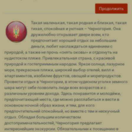
Продолжить
Такая маленькая, такая родная и близкая, такая
тихая, спокойная и уютная – Черногория. Она
дружелюбно открывает двери всем, кто
предпочитает хороший отдых за небольшие
деньги, любит наслаждаться единением с
природой, а также не прочь «снять оковы» и отдохнуть на
нудистском пляже. Привлекательная страна, с красивой
природой и гостеприимным народом. Яркое солнце, лазурное
море, прекрасные пляжи, широкий выбор отелей, вилл и
апартаментов, изобилие фруктов, овощей и морепродуктов.
Провести отдых в Черногории, в этом чудесном уголке земного
шара могут себе позволить люди всех возрастов и с
различным уровнем дохода. Здесь понравится и молодёжи,
предпочитающей места, где можно расслабиться и вести в
основном ночной образ жизни, и тем, для кого
предпочтительней спокойный, но вместе с тем и нескучный
отдых. Обладая большим количеством
достопримечательностей, Черногория предлагает
интереснейшие экскурсии. Обязательными к посещению в