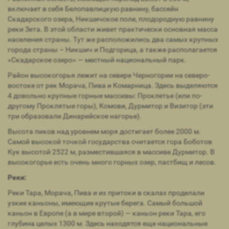
включает в себя Белопавлицкую равнину, бассейн
Скадарского озера, Никшичское поле, плодородную равнину
реки Зета. В этой области живет практически основная масса
населения страны. Тут же расположились два самых крупных
города страны – Никшич и Подгорица, а также располагается
«Скадарское озеро» — местный национальный парк.
Район высокогорья лежит на севере Черногории на северо-
востоке от рек Морача, Пива и Комарница. Здесь выделяются
4 довольно крупные горные массивы: Проклетье (или по-
другому Проклятые горы), Комови, Дурмитор и Визитор (эти
три образовали Динарийское нагорье).
Высота пиков над уровнем моря достигает более 2000 м.
Самой высокой точкой государства считается гора Боботов
Кук высотой 2522 м, разместившаяся в массиве Дурмитор. В
высокогорье есть очень много горных озер, пастбищ и лесов.
Реки:
Реки Тара, Морача, Пива и их притоки в скалах проделали
узкие каньоны, имеющие крутые берега. Самый большой
каньон в Европе (а в мире второй) — каньон реки Тара, его
глубина целых 1300 м. Здесь находятся еще национальные