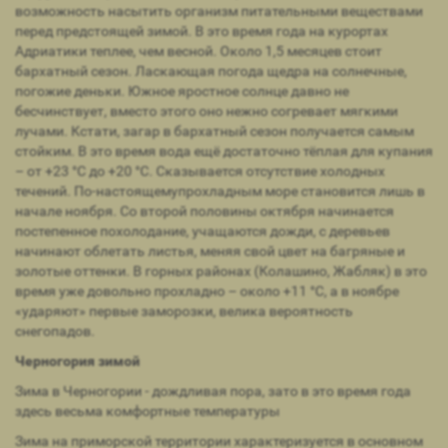
возможность насытить организм питательными веществами
перед предстоящей зимой. В это время года на курортах
Адриатики теплее, чем весной. Около 1,5 месяцев стоит
бархатный сезон. Ласкающая погода щедра на солнечные,
погожие деньки. Южное яростное солнце давно не
бесчинствует, вместо этого оно нежно согревает мягкими
лучами. Кстати, загар в бархатный сезон получается самым
стойким. В это время вода ещё достаточно тёплая для купания
– от +23 °С до +20 °С. Сказывается отсутствие холодных
течений. По-настоящемупрохладным море становится лишь в
начале ноября. Со второй половины октября начинается
постепенное похолодание, учащаются дожди, с деревьев
начинают облетать листья, меняя свой цвет на багряные и
золотые оттенки. В горных районах (Колашино, Жабляк) в это
время уже довольно прохладно – около +11 °С, а в ноябре
«ударяют» первые заморозки, велика вероятность
снегопадов.
Черногория зимой
Зима в Черногории - дождливая пора, зато в это время года
здесь весьма комфортные температуры
Зима на приморской территории характеризуется в основном