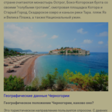
стране считаются монастырь Острог, Боко-Которская бухта со
своими "голубыми гротами", смотровая площадка Котора и
Старый Город, Скадарское озеро и каньон реки Тара. пляж Яз
и Велика Плажа, а также Национальный ужин.
Географические данные Черногории
Географическое положение Черногории, каково оно?
Это туристическое направление пользуется спросом. С давних