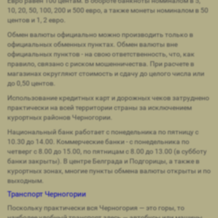
Евро равен 100 центам. В обороте банкноты номиналом в 5,
10, 20, 50, 100, 200 и 500 евро, а также монеты номиналом в 50
центов и 1, 2 евро.
Обмен валюты официально можно производить только в
официальных обменных пунктах. Обмен валюты вне
официальных пунктов - на свою ответственность, что, как
правило, связано с риском мошенничества. При расчете в
магазинах округляют стоимость и сдачу до целого числа или
до 0,50 центов.
Использование кредитных карт и дорожных чеков затруднено
практически на всей территории страны за исключением
курортных районов Черногории.
Национальный банк работает с понедельника по пятницу с
10.30 до 14.00. Коммерческие банки - с понедельника по
четверг с 8.00 до 15.00, по пятницам с 8.00 до 13.00 (в субботу
банки закрыты). В центре Белграда и Подгорицы, а также в
курортных зонах, многие пункты обмена валюты открыты и по
выходным.
Транспорт Черногории
Поскольку практически вся Черногория — это горы, то
наиболее удобный транспорт здесь — автобусы или машины.