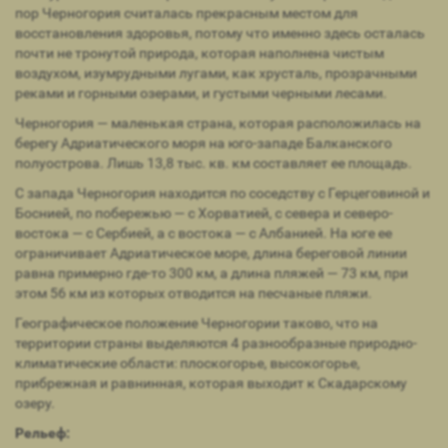
пор Черногория считалась прекрасным местом для
восстановления здоровья, потому что именно здесь осталась
почти не тронутой природа, которая наполнена чистым
воздухом, изумрудными лугами, как хрусталь, прозрачными
реками и горными озерами, и густыми черными лесами.
Черногория — маленькая страна, которая расположилась на
берегу Адриатического моря на юго-западе Балканского
полуострова. Лишь 13,8 тыс. кв. км составляет ее площадь.
С запада Черногория находится по соседству с Герцеговиной и
Боснией, по побережью — с Хорватией, с севера и северо-
востока — с Сербией, а с востока — с Албанией. На юге ее
ограничивает Адриатическое море, длина береговой линии
равна примерно где-то 300 км, а длина пляжей — 73 км, при
этом 56 км из которых отводится на песчаные пляжи.
Географическое положение Черногории таково, что на
территории страны выделяются 4 разнообразные природно-
климатические области: плоскогорье, высокогорье,
прибрежная и равнинная, которая выходит к Скадарскому
озеру.
Рельеф: