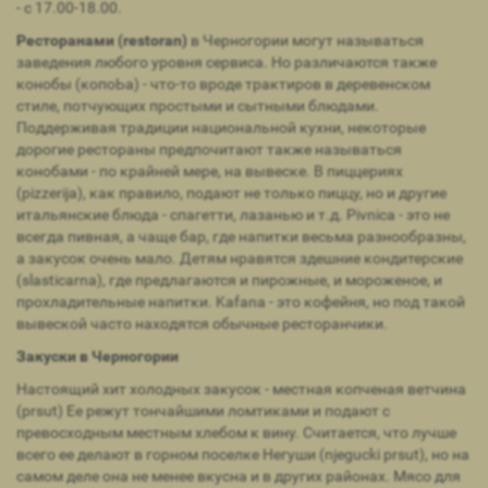
- с 17.00-18.00.
Ресторанами (restoran)
в Черногории могут называться
заведения любого уровня сервиса. Но различаются также
конобы (копоЬа) - что-то вроде трактиров в деревенском
стиле, потчующих простыми и сытными блюдами.
Поддерживая традиции национальной кухни, некоторые
дорогие рестораны предпочитают также называться
конобами - по крайней мере, на вывеске. В пиццериях
(pizzerija), как правило, подают не только пиццу, но и другие
итальянские блюда - спагетти, лазанью и т.д. Pivnica - это не
всегда пивная, а чаще бар, где напитки весьма разнообразны,
а закусок очень мало. Детям нравятся здешние кондитерские
(slasticarna), где предлагаются и пирожные, и мороженое, и
прохладительные напитки. Kafana - это кофейня, но под такой
вывеской часто находятся обычные ресторанчики.
Закуски в Черногории
Настоящий хит холодных закусок - местная копченая ветчина
(prsut) Ее режут тончайшими ломтиками и подают с
превосходным местным хлебом к вину. Считается, что лучше
всего ее делают в горном поселке Негуши (njegucki prsut), но на
самом деле она не менее вкусна и в других районах. Мясо для