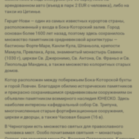
арендованном авто (въезд в парк 2 EUR с человека), либо на
такси из Цетинье.
Герцег-Нови — один из самых известных курортов страны,
расположенный у входа в Бока-Которский залив. Город
основан более 1600 лет назад, поэтому здесь сохранилось
множество памятников средневековой архитектуры —
бастионы Форте-Маре, Канли-Кула, Шпаньола, крепости
Мамула, Превлака, Арза, знаменитый монастырь Савина
(1030 г), церкви Св. Джеронимо, Св. Антона, Св. Франьо и Св.
Леопольда Мандика, а также множество колоритных старых
домов.
Котор расположен между побережьем Бока-Которской бухты
и горой Ловчен. Благодаря обилию исторических памятников
и прекрасно сохранившимся средневековым сооружениям он
объявлен памятником всемирного наследия ЮНЕСКО. Здесь
наиболее интересны кафедральный собор Св. Трипуна,
многочисленные старые фортификационные сооружения,
церкви и дворцы, а также Часовая башня (16 в).
В Черногории есть множество святых для православного
человека мест. Особо почитаемая святыня — монастырь
Острог, где хранятся мощи Св. Василия Острожского. К мощам