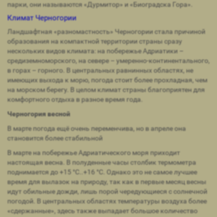
парки, они называются «Дурмитор» и «Биоградска Гора».
Климат Черногории
Ландшафтная «разномастность» Черногории стала причиной
образования на компактной территории страны сразу
нескольких видов климата: на побережье Адриатики –
средиземноморского, на севере – умеренно-континентального,
в горах – горного. В центральных равнинных областях, не
имеющих выхода к морю, погода стоит более прохладная, чем
на морском берегу. В целом климат страны благоприятен для
комфортного отдыха в разное время года.
Черногория весной
В марте погода ещё очень переменчива, но в апреле она
становится более стабильной
В марте на побережье Адриатического моря приходит
настоящая весна. В полуденные часы столбик термометра
поднимается до +15 °С..+16 °С. Однако это не самое лучшее
время для вылазок на природу, так как в первые месяц весны
идут обильные дожди, лишь порой чередующиеся с солнечной
погодой. В центральных областях температуры воздуха более
«сдержанные», здесь также выпадает большое количество