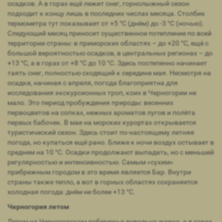
осадков. А в горах ещё лежит снег, горнолыжный сезон
подходит к концу лишь в последних числах месяца. Столбик
термометра тут показывает от +5 °С (днём) до -3 °С (ночью).
Следующий месяц приносит существенное потепление по всей
территории страны: в приморских областях – до +20 °С, ещё с
большой вероятностью осадков, в центральных регионах – до
+13 °С, а в горах от +8 °С до 10 °С. Здесь постепенно начинает
таять снег, полностью сходящий к середине мая. Несмотря на
осадки, начиная с апреля, погода благоприятна для
исследования экскурсионных троп, коих в Черногории не
мало. Это период пробуждения природы: весенних
первоцветов на сопках, нежных ароматов лугов и полёта
первых бабочек. В мае на морских курортах открывается
туристический сезон. Здесь стоит по-настоящему летняя
погода, но купаться ещё рано. Ближе к ночи воздух остывает в
среднем на 10 °С. Осадки продолжают выпадать, но с меньшей
регулярностью и интенсивностью. Самым «сухим»
прибрежным городом в это время является Бар. Внутри
страны также тепло, а вот в горных областях сохраняется
холодная погода: днём не более +13 °С.
Черногория летом
Летом на Черногорском побережье довольно жарко, а в горах