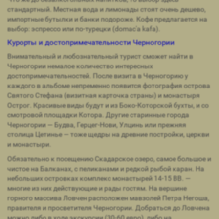
стандартный. Местная вода и лимонады стоят очень дешево,
импортные бутылки и банки подороже. Кофе предлагается на
выбор: эспрессо или по-турецки (domac'a kafa).
Курорты и достопримечательности Черногории
Внимательный и любознательный турист сможет найти в
Черногории немалое количество интересных
достопримечательностей. После визита в Черногорию у
каждого в альбоме непременно появится фотография острова
Святого Стефана (визитная карточка страны) и монастыря
Острог. Красивые виды будут и из Боко-Которской бухты, и со
смотровой площадки Котора. Другие старинные города
Черногории — Будва, Герцег-Нови, Улцинь или прежняя
столица Цетинье — тоже щедры на древние постройки, церкви
и монастыри.
Обязательно к посещению Скадарское озеро, самое большое и
чистое на Балканах, с пеликанами и редкой рыбой каран. На
небольших островках комплекс монастырей 14-15 ВВ. —
многие из них действующие и рады гостям. На вершине
горного массива Ловчен расположен мавзолей Петра Негоша,
правителя и просветителя Черногории. Добраться до Ловчена
можно либо в ходе экскурсии (30-60 евро), либо на