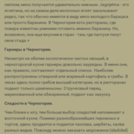
пеплом; мясо получается удивительно нежным. Jagnjetina - это
ягнятина, но на самом деле молочных ягнят закалывают
редко, так что обычно имеется в виду мясо молодого барашка
или просто баранина. В Черногории есть рестораны, где
повара известны умением готовить именно баранину. Но,
возможно, она еще вкуснее в горах - там, где пастухи пасут
свои стада.+
Гарниры в Черногории.
Несмотря на обилие экологически чистых овощей, в
черногорской кухне гарниры довольно заурядны. В меню они,
как правило, составляют отдельный список. Наиболее
распространены отварной или жареный картофель и грибы. В
лесах здесь полно грибов высшей категории, но в ресторанах
подают только шампиньоны. Стручковый перец,
маринованный или обжаренный, подают как закуску.
Сладости в Черногории.
Чем ближе к югу, тем больше выбор сладостей напоминает о
восточной кухне. Помимо разнообразнейших пирожных и
тортов, здесь продается и подается пахлава, шербеты, халва
разных видов. Повсюду можно заказать мороженое (sladoled)