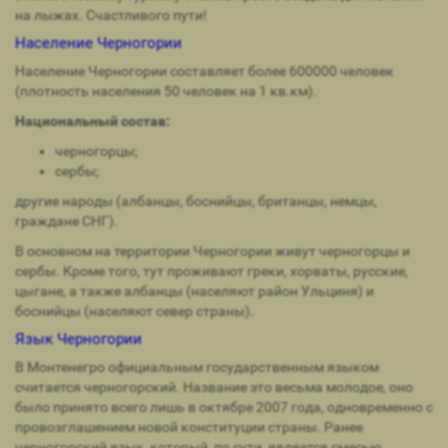
на лыжах. Счастливого пути!
Население Черногории
Население Черногории составляет более 600000 человек
(плотность населения 50 человек на 1 кв.км).
Национальный состав:
черногорцы;
сербы;
другие народы (албанцы, боснийцы, британцы, немцы,
граждане СНГ).
В основном на территории Черногории живут черногорцы и
сербы. Кроме того, тут проживают греки, хорваты, русские,
цыгане, а также албанцы (населяют район Ульциня) и
боснийцы (населяют север страны).
Язык Черногории
В Монтенегро официальным государственным языком
считается черногорский. Название это весьма молодое, оно
было принято всего лишь в октябре 2007 года, одновременно с
провозглашением новой конституции страны. Ранее
черногорский язык, который, по сути, является смесью