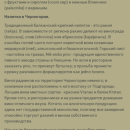
с фруктами и сиропом (vocni сир) и нежные блинчики
(palacinke) с вареньем.
Напитки в Черногории.
Традиционный балканский крепкий напиток - это ракия
(rakija). В зависимости от региона ракию делают из винограда
(lozovaca), слив (slivovica) или абрикосов (kajsijevaca). В
конобах гостей часто потчуют известной всем славянам
медовухой (met), алкогольной и безалкогольной, Горький лист
- настойка на травах, Nik-sicko pivo - продукция единственного
пивного завода страны в Никшиче. Но если в ресторане
заказать pivo, то принесут бутылку; а просьба принести
кружку разливного формулируется как jedno toceno.
Виноградников на территории Черногории немного, в
основном они расположены к юго-востоку от Подгорицы.
Лучшие вина местных сортов - красное Vranac и белое Krstac.
Кроме того, в ресторанчиках и на рынке продается домашнее
вино отличного вкуса. Кстати, на алкогольную продукцию
здесь нет государственной монополии, поэтому все заведения
спокойно торгуют ракией и вином собственного
производства.
Что же до безалкогольных напитков, то выбор здесь