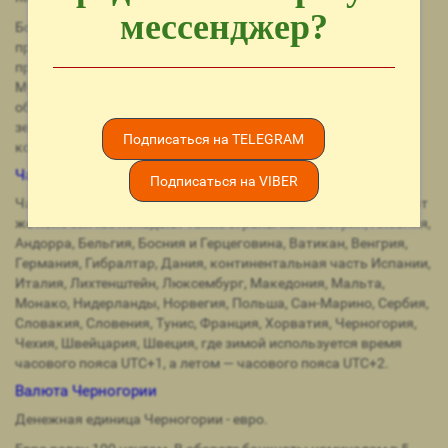
мессенджер?
Большая часть православного населения Черногории
проживает на плоскогорье и в горных районах страны, а
практически все католики — в прибрежных областях.
Мусульмане по большей части живут достаточно
обособленно, занимая приграничные с Косово и Албанией
земли, а также местность под названием Санджак, часть
Подписаться на TELEGRAM
которого находится на территории Сербии.
Часовой пояс Черногории
Подписаться на VIBER
Часовой пояс в Черногории: зимой UTC+1, летом UTC+2, в этот
же пояс сейчас попадают такие страны как: Австрия, Албания,
Андорра, Бельгия, Босния и Герцеговина, Ватикан, Венгрия,
Германия, Гибралтар, Дания, континентальная часть Испании,
Италия, Лихтенштейн, Люксембург, Македония, Мальта,
Монако, Нидерланды, Норвегия, Польша, Сан-Марино, Сербия,
Словакия, Словения, Тунис, Франция, Хорватия, Черногория,
Чехия, Швейцария, Швеция, где зимой используется время
часового пояса UTC+1, а летом — часового пояса UTC+2.
Валюта Черногории
Денежная единица Черногории - евро.