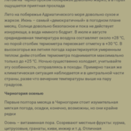
ощущается приятная прохлада
Лето на побережье Адриатического моря довольно сухое и
жаркое. Июнь – самый «демократичный» в погодном плане
месяц. Солнце довольно безопасное и пока не действует
изнуряюще, а вода немного бодрит. В июле и августе
среднедневная температура воздуха составляет около +28 °С,
но порой столбик термометра пересекает отметку в +30 °С. В
высокогорье же летняя погода характеризуется умеренным
теплом: днём столбик термометра поднимается максимально
только до +25 °С. Ночью существенно холодает, учитывайте
эту особенность, отправляясь в походы. Примерно такая же
климатическая ситуация наблюдается и в центральной части
страны, разве что вечерние температуры выше на пару
градусов.
Черногория осенью
Первые полтора месяца в Черногории стоит изумительная
мягкая погода, осадки, конечно, возможны, но они крайне
редки
Осень – витаминная пора. Созревают местные фрукты: хурма,
цитрусовые, гранаты, киви, инжир и т.д. Отличная