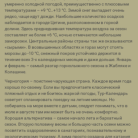
умеренно холодной погодой, преимущественно с плюсовыми
температурами – +9 °С..+13 °С. Зимой снег выпадает очень
редко, чаще идут дожди. Наибольшее количество осадков
наблюдается в городе Цетине, расположенном в горной
долине. Здесь среднедневная температура воздуха за сезон
составляет не более +6 °С, ночью отмечаются небольшие
заморозки. Центральные районы страны так же оказываются
«сырыми». В возвышенных областях и горах могут стоять
морозы до -10 °С, снежный покров устойчиво держится в
течение всех 3-х календарных месяцев и даже дольше. Январь
и февраль – самый разгар горнолыжного сезона в Жабляке и
Колашине.
Черногория – поистине чарующая страна. Каждое время года
хорошо по-своему. Если вы предпочитаете классический
пляжный отдых и не боитесь жаркой погоды, Тур-Календарь
советует спланировать поездку на летние месяцы. Но
собираясь на море вместе с детьми, следует понимать, что в
июле и августе там им может быть не очень комфортно.
Хорошая альтернатива – самое начало лета и бархатный
сезон. Вторую половину весны и большую часть осени можно
посвятить оздоровлению в санаториях, познавательному и
экологическому туризму. А зима просто создана для катания