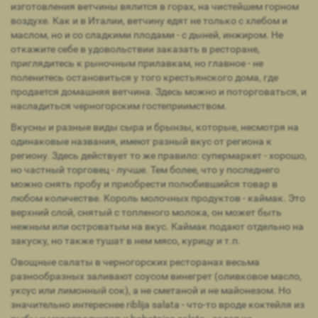
изготовления ветчины вялится в горах, на чистейшем горном
воздухе. Как и в Италии, ветчину едят не только с хлебом и
маслом, но и со сладкими плодами - с дыней, инжиром. Не
откажите себе в удовольствии заказать в ресторане,
приглядитесь к рыночным прилавкам, но главное - не
поленитесь остановиться у того крестьянского дома, где
продается домашняя ветчина. Здесь можно и поторговаться, и
насладиться черногорским гостеприимством.
Вкусны и разные виды сыра и брынзы, которые, несмотря на
одинаковые названия, имеют разный вкус от региона к
региону. Здесь действует то же правило: супермаркет - хорошо,
но частный торговец - лучше. Тем более, что у последнего
можно снять пробу и приобрести полюбившийся товар в
любом количестве. Король молочных продуктов - каймак. Это
верхний слой, снятый с топленого молока, он может быть
нежным или островатым на вкус. Каймак подают отдельно на
закуску, но также тушат в нем мясо, курицу и т.п.
Овощные салаты в черногорских ресторанах весьма
разнообразных заливают соусом винегрет (оливковое масло,
уксус или лимонный сок), а не сметаной и не майонезом. Но
значительно интереснее riblija salata - что-то вроде коктейля из