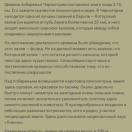
Ширина побережья Черногории составляет всего лишь 2-10
км. Его зажали скалистое плоскогорье и море. В Черногории
находится одна из лучших гаваней в Европе — Которский
залив (он вдается вглубь берега более чем на 20 км), в него
входят несколько широких заливов, которые между собой
соединены неширокими каналами.
На протяжении длительного времени было убеждение, что
этот залив — фьорд. Но на данный момент есть мнение, что
Которский залив – это остатки речного каньона, который
некогда здесь существовал. Сильнейшие карстовые и
тектонические процессы способствовали тому, что он
постепенно разрушался.
Над побережьем возвышается карстовое плоскогорье, земля
здесь суровая, но красивая по-своему. Скалы довольно
быстро сохнут: несмотря на ежегодные очень сильные ливни,
почва не может значительно увлажниться, поэтому здесь
немного растений и животных. В кратерообразных впадинах и
небольших равнинах встречаются, хотя и редко, участки
плодородной земли. Здесь расположился национальный парк
«Ловчен».
Равнинная область, имеющая перепад высот в 350 м,