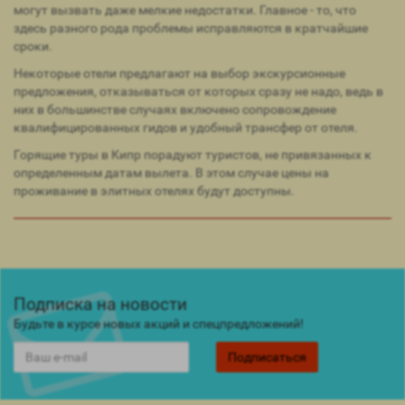
могут вызвать даже мелкие недостатки. Главное - то, что
здесь разного рода проблемы исправляются в кратчайшие
сроки.
Некоторые отели предлагают на выбор экскурсионные
предложения, отказываться от которых сразу не надо, ведь в
них в большинстве случаях включено сопровождение
квалифицированных гидов и удобный трансфер от отеля.
Горящие туры в Кипр порадуют туристов, не привязанных к
определенным датам вылета. В этом случае цены на
проживание в элитных отелях будут доступны.
Подписка на новости
Будьте в курсе новых акций и спецпредложений!
Подписаться