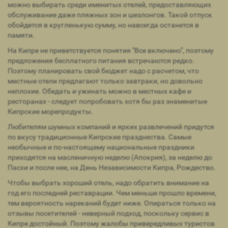
можно выбирать среди именитых отелей, предоставляющих
обслуживание даже пляжных зон и шезлонгов. Такой отпуск
обойдется в кругленькую сумму, но навсегда останется в
памяти.
На Кипре не приветствуется понятия "Все включено", поэтому
предложения бесплатного питания встречаются редко.
Поэтому планировать свой бюджет надо с расчетом, что
местные отели предлагают только завтраки, но довольно
неплохие. Обедать и ужинать можно в местных кафе и
ресторанах - следует попробовать хотя бы раз знаменитые
Кипрские морепродукты.
Любителям шумных компаний и ярких развлечений придутся
по вкусу традиционные Кипрские празднества. Самые
необычные и по-настоящему национальные праздники
приходятся на масленичную неделю (Апокрия), за неделю до
Пасхи и после нее, на День Независимости Кипра, Рождество.
Чтобы выбрать хороший отель, надо обратить внимание на
год его последней реставрации. Чем меньше прошло времени,
тем вероятность нареканий будет ниже. Опираться только на
отзывы посетителей - неверный подход, поскольку сервис в
Кипре достойный. Поэтому жалобы привередливых туристов