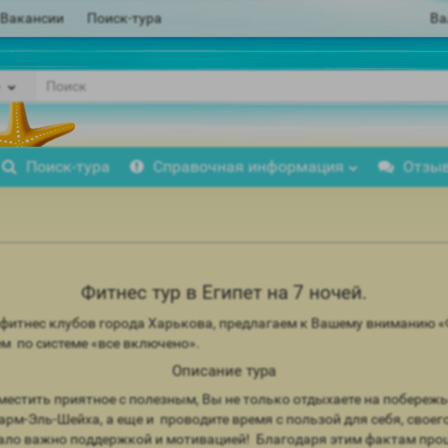
Вакансии
Поиск-тура
Ва
Поиск-тура
Справочная информация
Отзы
Фитнес тур в Египет на 7 ночей.
тнес клубов города Харькова, предлагаем к Вашему вниманию «Фи
м по системе «все включено».
Описание тура
вместить приятное с полезным, Вы не только отдыхаете на побере
Эль-Шейха, а еще и проводите время с пользой для себя, своего 
о важно поддержкой и мотивацией! Благодаря этим фактам процес