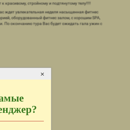
 красивому, стройному и подтянутому телу!!!!
 Вас ждет увлекательная неделя насыщенная фитнес
рией, оборудованный фитнес залом, с хорошим SPA,
. По окончанию тура Вас будет ожидать гала ужин с
×
самые
сенджер?