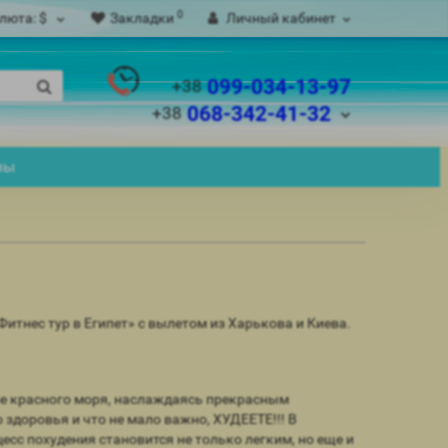
0
люта:
$
Закладки
Личный кабинет
099-034-13-97
+38
068-342-41-32
+38
вы
тнес тур в Египет» с вылетом из Харькова и Киева.
жье красного моря, наслаждаясь прекрасным
здоровья и что не мало важно, ХУДЕЕТЕ!!! В
с похудения становится не только легким, но еще и