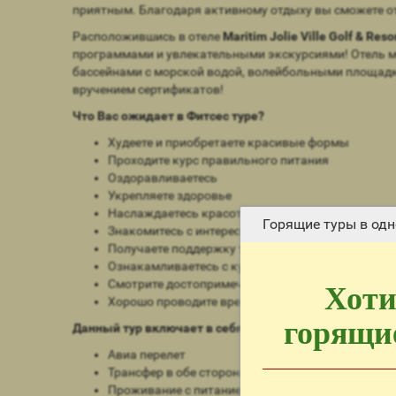
приятным. Благодаря активному отдыху вы сможете отк
Расположившись в отеле
Maritim Jolie Ville Golf & Reso
программами и увлекательными экскурсиями! Отель мы
бассейнами с морской водой, волейбольными площадка
вручением сертификатов!
Что Вас ожидает в Фитсес туре?
Худеете и приобретаете красивые формы
Проходите курс правильного питания
Оздоравливаетесь
Укрепляете здоровье
Наслаждаетесь красотами моря
Горящие туры в одн
Знакомитесь с интересными людьми
Получаете поддержку тренера
Ознакамливаетесь с культурой Египта
Смотрите достопримечательности
Хоти
Хорошо проводите время
горящие
Данный тур включает в себя:
Авиа перелет
Трансфер в обе стороны
Проживание с питанием