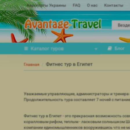
Аэропорты Украины
FAQ
О нас
Контакты
Везде
Каталог
туров
Блог
Фитнес тур в Египет
Главная
Уважаемые управляющие, администраторы и тренера фи
Продолжительность тура составляет 7 ночей с питание
Фитнес тур в Египет - это прекрасная возможность со
коралловым рифом, теплым - ласковым солнышком Шарм-
компании единомышленников вооружившись что не мал