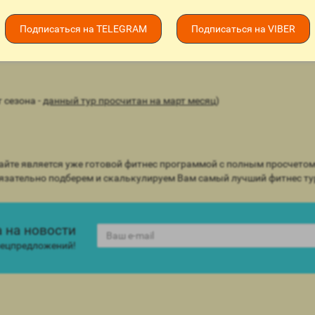
Подписаться на TELEGRAM
Подписаться на VIBER
 сезона -
данный тур просчитан на март месяц
)
йте является уже готовой фитнес программой с полным просчетом н
бязательно подберем и скалькулируем Вам самый лучший фитнес ту
 на новости
спецпредложений!