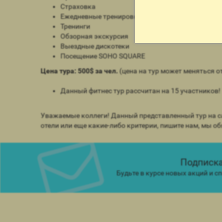
Страховка
Ежедневные тренировки
Тренинги
Обзорная экскурсия
Выездные дискотеки
Посещение SOHO SQUARE
Цена тура: 500$ за чел.
(цена на тур может меняться от
Данный фитнес тур рассчитан на 15 участников!
Уважаемые коллеги! Данный представленный тур на са
отели или еще какие-либо критерии, пишите нам, мы о
Подписка
Будьте в курсе новых акций и 