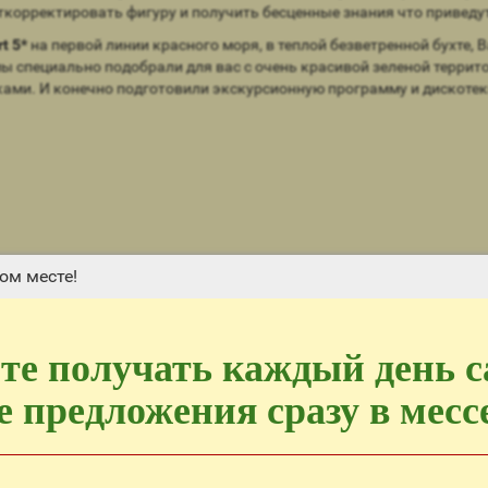
орректировать фигуру и получить бесценные знания что приведут к
rt 5*
на первой линии красного моря, в теплой безветренной бухте,
 специально подобрали для вас с очень красивой зеленой террито
ми. И конечно подготовили экскурсионную программу и дискотеки
ом месте!
те получать каждый день 
 предложения сразу в мес