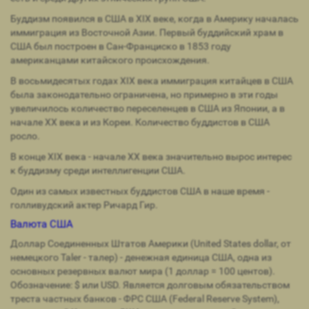
Буддизм появился в США в XIX веке, когда в Америку началась
иммиграция из Восточной Азии. Первый буддийский храм в
США был построен в Сан-Франциско в 1853 году
американцами китайского происхождения.
В восьмидесятых годах XIX века иммиграция китайцев в США
была законодательно ограничена, но примерно в эти годы
увеличилось количество переселенцев в США из Японии, а в
начале XX века и из Кореи. Количество буддистов в США
росло.
В конце XIX века - начале XX века значительно вырос интерес
к буддизму среди интеллигенции США.
Один из самых известных буддистов США в наше время -
голливудский актер Ричард Гир.
Валюта США
Доллар Соединенных Штатов Америки (United States dollar, от
немецкого Taler - талер) - денежная единица США, одна из
основных резервных валют мира (1 доллар = 100 центов).
Обозначение: $ или USD. Является долговым обязательством
треста частных банков - ФРС США (Federal Reserve System),