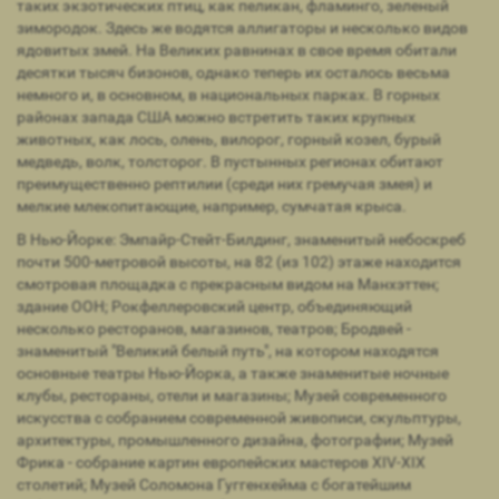
таких экзотических птиц, как пеликан, фламинго, зеленый
зимородок. Здесь же водятся аллигаторы и несколько видов
ядовитых змей. На Великих равнинах в свое время обитали
десятки тысяч бизонов, однако теперь их осталось весьма
немного и, в основном, в национальных парках. В горных
районах запада США можно встретить таких крупных
животных, как лось, олень, вилорог, горный козел, бурый
медведь, волк, толсторог. В пустынных регионах обитают
преимущественно рептилии (среди них гремучая змея) и
мелкие млекопитающие, например, сумчатая крыса.
В Нью-Йорке: Эмпайр-Стейт-Билдинг, знаменитый небоскреб
почти 500-метровой высоты, на 82 (из 102) этаже находится
смотровая площадка с прекрасным видом на Манхэттен;
здание ООН; Рокфеллеровский центр, объединяющий
несколько ресторанов, магазинов, театров; Бродвей -
знаменитый "Великий белый путь", на котором находятся
основные театры Нью-Йорка, а также знаменитые ночные
клубы, рестораны, отели и магазины; Музей современного
искусства с собранием современной живописи, скульптуры,
архитектуры, промышленного дизайна, фотографии; Музей
Фрика - собрание картин европейских мастеров XIV-XIX
столетий; Музей Соломона Гуггенхейма с богатейшим