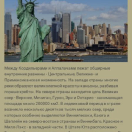
Между Кордильерами и Аппалачами лежат обширные
внутренние равнины - Центральные, Великие - и
Примексиканская низменность. На западе страны многие
реки образуют великолепной красоты каньоны, разбивая
горные хребты. На севере страны находится цепь Великих
озер - Верхнее, Мичиган, Гурон, Эри и Онтарио - занимающая
площадь около 200000 км2. В ледниковый период в стране
возникло несколько десятков тысяч мелких озер, среди
которых особенно выделяются Виннипесоки, Каюга и
Шаплейн на северо-востоке странаы и Виннибаго, Красное и
Милл-Лэкс - в западной части. В Штате Юта расположено