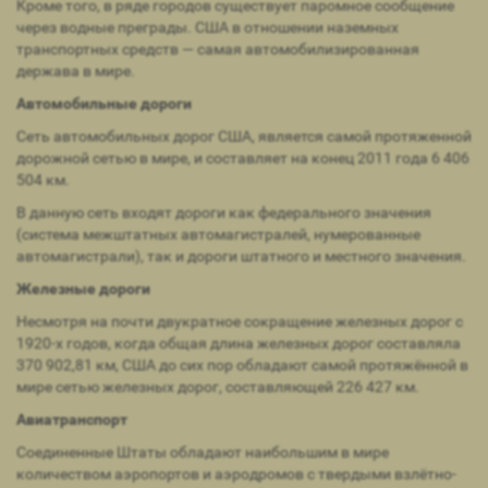
Кроме того, в ряде городов существует паромное сообщение
через водные преграды. США в отношении наземных
транспортных средств — самая автомобилизированная
держава в мире.
Автомобильные дороги
Сеть автомобильных дорог США, является самой протяженной
дорожной сетью в мире, и составляет на конец 2011 года 6 406
504 км.
В данную сеть входят дороги как федерального значения
(система межштатных автомагистралей, нумерованные
автомагистрали), так и дороги штатного и местного значения.
Железные дороги
Несмотря на почти двукратное сокращение железных дорог с
1920-х годов, когда общая длина железных дорог составляла
370 902,81 км, США до сих пор обладают самой протяжённой в
мире сетью железных дорог, составляющей 226 427 км.
Авиатранспорт
Соединенные Штаты обладают наибольшим в мире
количеством аэропортов и аэродромов с твердыми взлётно-