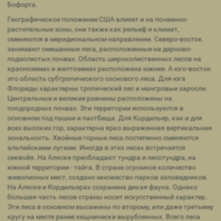
Бофорта.
Географическое положение США влияет и на почвенно-
растительные зоны, они также как рельеф и климат,
сменяются в меридиональном направлении. Северо-восток
занимают смешанные леса, расположенные на дерново-
подзолистых почвах. Область широколиственных лесов на
красноземах и желтоземах расположена южнее. А юго-восток
это область субтропического соснового леса. Для юга
Флориды характерны тропический лес и мангровые заросли.
Центральные и великие равнины расположены на
плодородных почвах. Эти территории используются в
основном под пашни и пастбища. Для Кордильер, как и для
всех высоких гор, характерна ярко выраженная вертикальная
зональность. Хвойные горные леса постепенно сменяются
альпийскими лугами. Иногда в этих лесах встречается
секвойя. На Аляске преобладают тундра и лесотундра, на
южной территории - тайга. В стране огромное количество
живописных мест, создано множество парков заповедников.
На Аляске и Кордильерах сохранена дикая фауна. Однако
большая часть лесов страны носит искусственный характер.
Эти леса в основном высажены по второму, или даже третьему
кругу на месте ранее хищнически вырубленных. Всего леса