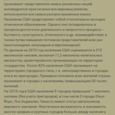
проживают представители самых различных наций,
исповедуются практически все мировые религии,
используются все самые распространенные языки.
Население США представляет собой относительно молодое
этническое образование. Однако оно складывалось в
процессе достаточно длительного и непростого процесса –
бытового, культурного, этнического и др. взаимодействия, а
также путем смешения потомков представителей всех рас
(монголоидная, негроидная и европеоидная).
По данным на 2010 год население США оценивается в 310
миллионов человек, включая 11,2 миллиона нелегальных
мигрантов, ориентировочно проживающих на территории
государства. Около 82% населения США проживают на
территориях городского типа, т.е. непосредственно в городах
или в их пригородах. Примерно половина всех жителей страны
проживает в городах с населением, превышающим 50 тысяч
жителей.
На 2010 год в США население 9 городов превышает 1 миллион
человек (без учета пригородов), в том числе 3 города (Нью-
Йорк, Лос-Анджелес, Чикаго) имеют статус мегаполисов
мирового значения. Фактически же важность и значимость
многих средних и крупных городов больше, ввиду наличия у