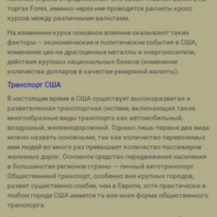
торгах Forex, именно через нее проводятся расчеты кросс
курсов между различными валютами.
На изменение курса основное влияние оказывают такие
факторы – экономические и политические события в США,
изменение цен на драгоценные металлы и энергоносители,
действия крупных национальных банков (изменение
количества долларов в качестве резервной валюты).
Транспорт США
В настоящее время в США существует высокоразвитая и
разветвленная транспортная система, включающая такие
многообразные виды транспорта как автомобильный,
воздушный, железнодорожный. Однако лишь первые два вида
можно назвать основными, так как количество перевозимых
ими людей во много раз превышает количество пассажиров
железных дорог. Основное средство передвижения населения
в большинстве регионов страны — личный автотранспорт.
Общественный транспорт, особенно вне крупных городов,
развит существенно слабее, чем в Европе, хотя практически в
любом городе США имеется та или иная форма общественного
транспорта.