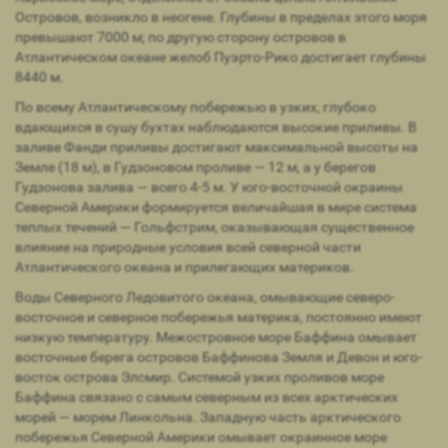
Островов, возникло в неогене. Глубины в пределах этого моря
превышают 7000 м; по другую сторону островов в
Атлантическом океане желоб Пуэрто-Рико достигает глубины
8440 м.
По всему Атлантическому побережью в узких, глубоко
вдающихся в сушу бухтах наблюдаются высокие приливы. В
заливе Фанди приливы достигают максимальной высоты на
Земле (18 м), в Гудзоновом проливе — 12 м, а у берегов
Гудзонова залива — всего 4-5 м. У юго-восточной окраины
Северной Америки формируется величайшая в мире система
теплых течений — Гольфстрим, оказывающая существенное
влияние на природные условия всей северной части
Атлантического океана и прилегающих материков.
Воды Северного Ледовитого океана, омывающие северо-
восточное и северное побережья материка, постоянно имеют
низкую температуру. Межостровное море Баффина омывает
восточные берега островов Баффинова Земля и Девон и юго-
восток острова Элсмир. Системой узких проливов море
Баффина связано с самым северным из всех арктических
морей — морем Линкольна. Западную часть арктического
побережья Северной Америки омывает окраинное море