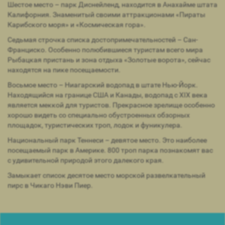
Шестое место – парк Диснейленд, находится в Анахайме штата
Калифорния. Знаменитый своими аттракционами «Пираты
Карибского моря» и «Космическая гора».
Седьмая строчка списка достопримечательностей – Сан-
Франциско. Особенно полюбившиеся туристам всего мира
Рыбацкая пристань и зона отдыха «Золотые ворота», сейчас
находятся на пике посещаемости.
Восьмое место – Ниагарский водопад в штате Нью-Йорк.
Находящийся на границе США и Канады, водопад с XIX века
является меккой для туристов. Прекрасное зрелище особенно
хорошо видеть со специально обустроенных обзорных
площадок, туристических троп, лодок и фуникулера.
Национальный парк Теннеси – девятое место. Это наиболее
посещаемый парк в Америке. 800 троп парка познакомят вас
с удивительной природой этого далекого края.
Замыкает список десятое место морской развелкательный
пирс в Чикаго Нэви Пиер.