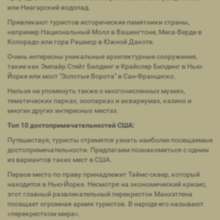
или Ниагарский водопад.
Привлекают туристов исторические памятники страны,
например Национальный Молл в Вашингтоне, Меса-Верде в
Колорадо или гора Рашмор в Южной Дакоте.
Очень интересны уникальные архитектурные сооружения,
такие как Эмпайр Стейт Билдинг и Крайслер Билдинг в Нью-
Йорке или мост "Золотые Ворота" в Сан-Франциско.
Нельзя не упомянуть также о многочисленных музеях,
тематических парках, зоопарках и аквариумах, казино и
многих других интересных местах.
Топ 10 достопримечательностей США:
Путешествуя, туристы стремятся узнать наиболее посещаемые
достопримечательности. Предлагаем познакомиться с одним
из вариантов таких мест в США.
Первое место по праву принадлежит Таймс-сквер, который
находится в Нью-Йорке. Несмотря на экономический кризис,
этот главный развлекательный перекресток Манхэттена
посещает огромная армия туристов. В народе его называют
«перекрестком мира».