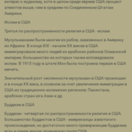
интерес к иудаизму, хотя в целом среди евреев США процент
атеистов выше, чем в среднем по Соединенным Штатам
Америки.
Ислам в США
Третья по распространенности религия в США - ислам.
Мусульманами были многие из рабов, завезенных в Америку
из Африки. В конце XIX - начале XX веков в США
иммигрировали много людей из арабских районов Османской
империи, большинство из которых также исповедовали
ислам. В 1915 году в штате Мэн была построена первая в США
мечеть.
Значительный рост численности мусульман в США произошел
и в конце XX века, в осовном за счет увеличения иммиграции в
США из традиционно исламских регионов: Пакистана,
арабских стран юга Азии и др.
Буддизм в США
Буддизм - четвертая по распространенности религия в США.
Большинство буддистов в США - американцы азиатского
происхождения, но достаточно много приверженцев буддизма
есть и среди других этнических групп США.