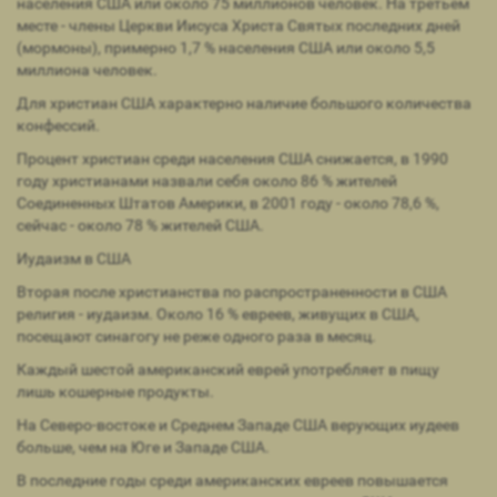
населения США или около 75 миллионов человек. На третьем
месте - члены Церкви Иисуса Христа Святых последних дней
(мормоны), примерно 1,7 % населения США или около 5,5
миллиона человек.
Для христиан США характерно наличие большого количества
конфессий.
Процент христиан среди населения США снижается, в 1990
году христианами назвали себя около 86 % жителей
Соединенных Штатов Америки, в 2001 году - около 78,6 %,
сейчас - около 78 % жителей США.
Иудаизм в США
Вторая после христианства по распространенности в США
религия - иудаизм. Около 16 % евреев, живущих в США,
посещают синагогу не реже одного раза в месяц.
Каждый шестой американский еврей употребляет в пищу
лишь кошерные продукты.
На Северо-востоке и Среднем Западе США верующих иудеев
больше, чем на Юге и Западе США.
В последние годы среди американских евреев повышается