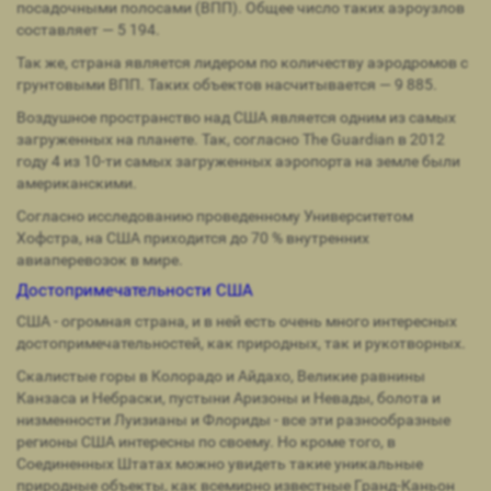
посадочными полосами (ВПП). Общее число таких аэроузлов
составляет — 5 194.
Так же, страна является лидером по количеству аэродромов с
грунтовыми ВПП. Таких объектов насчитывается — 9 885.
Воздушное пространство над США является одним из самых
загруженных на планете. Так, согласно The Guardian в 2012
году 4 из 10-ти самых загруженных аэропорта на земле были
американскими.
Согласно исследованию проведенному Университетом
Хофстра, на США приходится до 70 % внутренних
авиаперевозок в мире.
Достопримечательности США
США - огромная страна, и в ней есть очень много интересных
достопримечательностей, как природных, так и рукотворных.
Скалистые горы в Колорадо и Айдахо, Великие равнины
Канзаса и Небраски, пустыни Аризоны и Невады, болота и
низменности Луизианы и Флориды - все эти разнообразные
регионы США интересны по своему. Но кроме того, в
Соединенных Штатах можно увидеть такие уникальные
природные объекты, как всемирно известные Гранд-Каньон