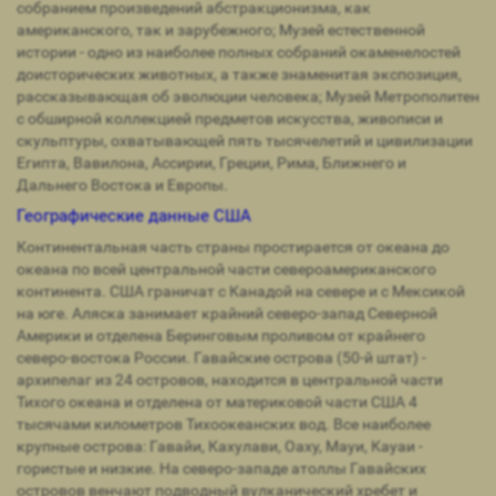
собранием произведений абстракционизма, как
американского, так и зарубежного; Музей естественной
истории - одно из наиболее полных собраний окаменелостей
доисторических животных, а также знаменитая экспозиция,
рассказывающая об эволюции человека; Музей Метрополитен
с обширной коллекцией предметов искусства, живописи и
скульптуры, охватывающей пять тысячелетий и цивилизации
Египта, Вавилона, Ассирии, Греции, Рима, Ближнего и
Дальнего Востока и Европы.
Географические данные США
Континентальная часть страны простирается от океана до
океана по всей центральной части североамериканского
континента. США граничат с Канадой на севере и с Мексикой
на юге. Аляска занимает крайний северо-запад Северной
Америки и отделена Беринговым проливом от крайнего
северо-востока России. Гавайские острова (50-й штат) -
архипелаг из 24 островов, находится в центральной части
Тихого океана и отделена от материковой части США 4
тысячами километров Тихоокеанских вод. Все наиболее
крупные острова: Гавайи, Кахулави, Оаху, Мауи, Кауаи -
гористые и низкие. На северо-западе атоллы Гавайских
островов венчают подводный вулканический хребет и