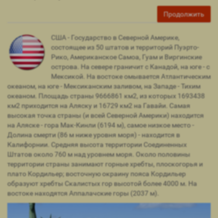
Продолжить
США - Государство в Северной Америке,
состоящее из 50 штатов и территорий Пуэрто-
Рико, Американское Самоа, Гуам и Виргинские
острова. На севере граничит с Канадой, на юге - с
Мексикой. На востоке омывается Атлантическим
океаном, на юге - Мексиканским заливом, на Западе - Тихим
океаном. Площадь страны 9666861 км2, из которых 1693438
км2 приходится на Аляску и 16729 км2 на Гавайи. Самая
высокая точка страны (и всей Северной Америки) находится
на Аляске - гора Мак-Кинли (6194 м), самое низкое место -
Долина смерти (86 м ниже уровня моря) - находится в
Калифорнии. Средняя высота территории Соединенных
Штатов около 760 м над уровнем моря. Около половины
территории страны занимают горные хребты, плоскогорья и
плато Кордильер; восточную окраину пояса Кордильер
образуют хребты Скалистых гор высотой более 4000 м. На
востоке находятся Аппалачские горы (2037 м).