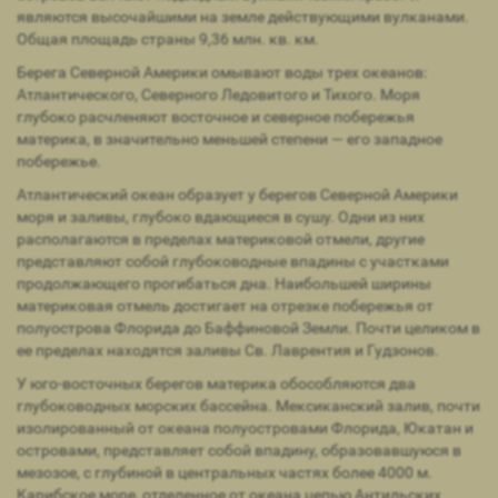
являются высочайшими на земле действующими вулканами.
Общая площадь страны 9,36 млн. кв. км.
Берега Северной Америки омывают воды трех океанов:
Атлантического, Северного Ледовитого и Тихого. Моря
глубоко расчленяют восточное и северное побережья
материка, в значительно меньшей степени — его западное
побережье.
Атлантический океан образует у берегов Северной Америки
моря и заливы, глубоко вдающиеся в сушу. Одни из них
располагаются в пределах материковой отмели, другие
представляют собой глубоководные впадины с участками
продолжающего прогибаться дна. Наибольшей ширины
материковая отмель достигает на отрезке побережья от
полуострова Флорида до Баффиновой Земли. Почти целиком в
ее пределах находятся заливы Св. Лаврентия и Гудзонов.
У юго-восточных берегов материка обособляются два
глубоководных морских бассейна. Мексиканский залив, почти
изолированный от океана полуостровами Флорида, Юкатан и
островами, представляет собой впадину, образовавшуюся в
мезозое, с глубиной в центральных частях более 4000 м.
Карибское море, отделенное от океана цепью Антильских