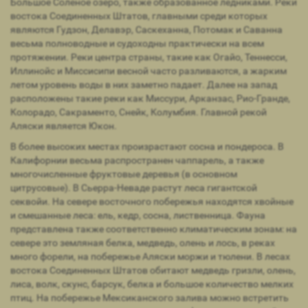
Большое Соленое озеро, также образованное ледниками. Реки
востока Соединенных Штатов, главными среди которых
являются Гудзон, Делавэр, Саскеханна, Потомак и Саванна
весьма полноводные и судоходны практически на всем
протяжении. Реки центра страны, такие как Огайо, Теннесси,
Иллинойс и Миссисипи весной часто разливаются, а жарким
летом уровень воды в них заметно падает. Далее на запад
расположены такие реки как Миссури, Арканзас, Рио-Гранде,
Колорадо, Сакраменто, Снейк, Колумбия. Главной рекой
Аляски является Юкон.
В более высоких местах произрастают сосна и пондероса. В
Калифорнии весьма распространен чаппарель, а также
многочисленные фруктовые деревья (в основном
цитрусовые). В Сьерра-Неваде растут леса гигантской
секвойи. На севере восточного побережья находятся хвойные
и смешанные леса: ель, кедр, сосна, лиственница. Фауна
представлена также соответственно климатическим зонам: на
севере это земляная белка, медведь, олень и лось, в реках
много форели, на побережье Аляски моржи и тюлени. В лесах
востока Соединенных Штатов обитают медведь гризли, олень,
лиса, волк, скунс, барсук, белка и большое количество мелких
птиц. На побережье Мексиканского залива можно встретить