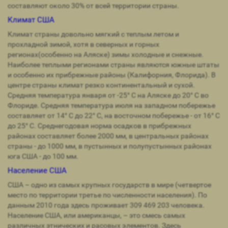
составляют около 30% от всей территории страны.
Климат США
Климат страны довольно мягкий с теплым летом и
прохладной зимой, хотя в северных и горных
регионах(особенно на Аляске) зимы холодные и снежные.
Наиболее теплыми регионами страны являются южные штаты
и особенно их прибрежные районы (Калифорния, Флорида). В
центре страны климат резко континентальный и сухой.
Средняя температура января от -25° С на Аляске до 20° С во
Флориде. Средняя температура июля на западном побережье
составляет от 14° С до 22° С, на восточном побережье - от 16° С
до 25° С. Среднегодовая норма осадков в прибрежных
районах составляет более 2000 мм, в центральных районах
страны - до 1000 мм, в пустынных и полупустынных районах
юга США - до 100 мм.
Население США
США – одно из самых крупных государств в мире (четвертое
место по территории третье по численности населения). По
данным 2010 года здесь проживает 309 469 203 человека.
Население США, или американцы, – это смесь самых
различных этнических и расовых элементов. Здесь