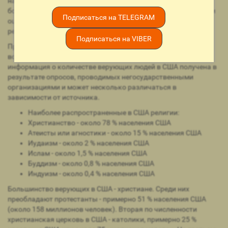
называют себя около 88 % населения США; это намного
больше, чем в большинстве развитых стран мира. По разным
Подписаться на TELEGRAM
оценкам, от 21 до 41 % жителей США посещают церковь не
реже, чем раз в неделю.
Подписаться на VIBER
При проведении государственных переписей населения США
вопрос о религиозной принадлежности не задается, поэтому
информация о количестве верующих людей в США получена в
результате опросов, проводимых негосударственными
организациями и может несколько различаться в
зависимости от источника.
Наиболее распространенные в США религии:
Христианство - около 78 % населения США
Атеисты или агностики - около 15 % населения США
Иудаизм - около 2 % населения США
Ислам - около 1,5 % населения США
Буддизм - около 0,8 % населения США
Индуизм - около 0,4 % населения США
Большинство верующих в США - христиане. Среди них
преобладают протестанты - примерно 51 % населения США
(около 158 миллионов человек). Вторая по численности
христианская церковь в США - католики, примерно 25 %