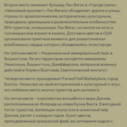
Второе место занимает бульвар Лас-Вегас в «Городе греха».
«Неоновый проспект» Лас-Вегаса объединяет дороги и улицы
страны по археологическим, историческим, культурным,
природным, зрелищным и развлекательным особенностям.
80% туристов, посещающих Лас-Вегас, остаются на ночь в
гостиницах или играют в казино. Доставка цветов в США
организовала приятные моменты для романтических
влюбленных, сердца которых объединились этом городе.
На третьем месте – Национальный мемориальный парк в
Вашингтоне. На его территории находятся мемориалы
Линкольна, Вашингтона, Джефферсона, ветеранов военных
действий в Корее и Вьетнаме, Смитсоновский институт.
Четвертое место принадлежит Faneuil Hall Marketplace, город
Бостон. Несмотря на свой исторический и культурный статус,
это любимое место многих туристов для шоппинга.
На пятом месте – королевство волшебного мира Диснея,
расположенное во Флориде на озере Буэна-Виста. Ежегодный
поток туристов, желающих окунуться в сказочный мир
Диснея, растет с каждым годом. Букет цветов,
преподнесенный прекрасной феей, вы запомните надолго.