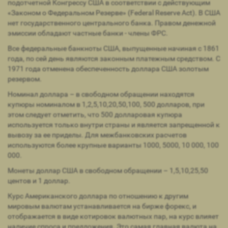
подотчетной Конгрессу США в соответствии с действующим
«Законом о Федеральном Резерве» (Federal Reserve Act). В США
нет государственного центрального банка. Правом денежной
эмиссии обладают частные банки - члены ФРС.
Все федеральные банкноты США, выпущенные начиная с 1861
года, по сей день являются законным платежным средством. С
1971 года отменена обеспеченность доллара США золотым
резервом.
Номинал доллара – в свободном обращении находятся
купюры номиналом в 1,2,5,10,20,50,100, 500 долларов, при
этом следует отметить, что 500 долларовая купюра
используется только внутри страны и является запрещенной к
вывозу за ее приделы. Для межбанковских расчетов
используются более крупные варианты 1000, 5000, 10 000, 100
000.
Монеты доллар США в свободном обращении – 1,5,10,25,50
центов и 1 доллар.
Курс Американского доллара по отношению к другим
мировым валютам устанавливается на бирже форекс, и
отображается в виде котировок валютных пар, на курс влияет
наличие спроса и предложения. Это самая главная валюта на