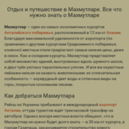
Отдых и путешествие в Махмутларе. Все что
нужно знать о Махмутларе
Махмутлар
— один из самых экономичных курортов
Анталийского побережья
, расположенный в 12 км от
Алании
.
Благодаря максимальной удаленности от аэропорта (по
сравнению с другими курортами Средиземного побережья,
конечно) местные отели предлагают самые низкие цены, даже
в сезон. Как и соседние курорты, Махмутлар представляет
собой множество зданий, выстроенных вдоль шумного шоссе,
и двух-трёх уютных параллельных улочек. И все же окрестные
пейзажи нельзя не назвать живописными: их отличительная
особенность — изумрудный цвет воды и отличные виды на
горы, покрытые сосновыми лесами.
Как добраться Махмутлара
Рейсы из Украины прибывают в международный
аэропорт
Анталии
, оттуда туристов ждет трехчасовой трансфер на
автобусе. Однако вскоре местные власти обещают, что в
Махумутлар не нужно будет долго ехать — в 30 км от курорта, в
городе Газипаша, заканчивается строительство нового