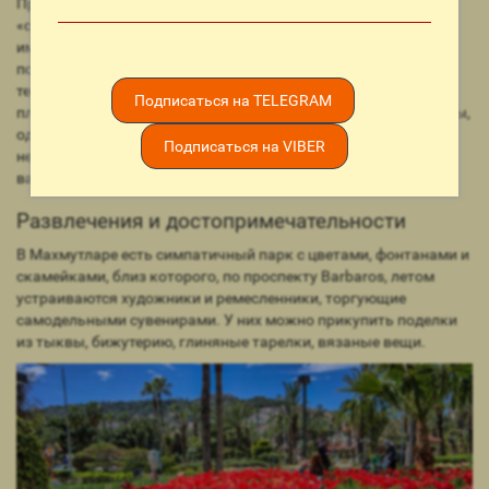
Практически все отели Махмутлара — это стойкие
«середнячки», выбирать между которыми практически не
имеет смысла: они одинаковы. Большей популярностью
пользуются «четверки» Они могут похвастать небольшой
территорией, многоэтажными корпусами и мелкогалечными
Подписаться на TELEGRAM
пляжами через дорогу. Их неоспоримое преимущество — цены,
одни из самых низких на всем побережье, что вкупе с
Подписаться на VIBER
неплохим качеством делает их вполне приемлемым
вариантом хорошего отдыха.
Развлечения и достопримечательности
В Махмутларе есть симпатичный парк с цветами, фонтанами и
скамейками, близ которого, по проспекту Barbaros, летом
устраиваются художники и ремесленники, торгующие
самодельными сувенирами. У них можно прикупить поделки
из тыквы, бижутерию, глиняные тарелки, вязаные вещи.