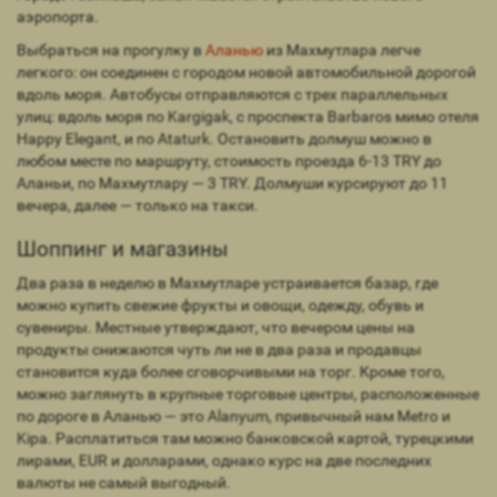
аэропорта.
Выбраться на прогулку в
Аланью
из Махмутлара легче
легкого: он соединен с городом новой автомобильной дорогой
вдоль моря. Автобусы отправляются с трех параллельных
улиц: вдоль моря по Kargigak, с проспекта Barbaros мимо отеля
Happy Elegant, и по Ataturk. Остановить долмуш можно в
любом месте по маршруту, стоимость проезда 6-13 TRY до
Аланьи, по Махмутлару — 3 TRY. Долмуши курсируют до 11
вечера, далее — только на такси.
Шоппинг и магазины
Два раза в неделю в Махмутларе устраивается базар, где
можно купить свежие фрукты и овощи, одежду, обувь и
сувениры. Местные утверждают, что вечером цены на
продукты снижаются чуть ли не в два раза и продавцы
становится куда более сговорчивыми на торг. Кроме того,
можно заглянуть в крупные торговые центры, расположенные
по дороге в Аланью — это Alanyum, привычный нам Metro и
Kipa. Расплатиться там можно банковской картой, турецкими
лирами, EUR и долларами, однако курс на две последних
валюты не самый выгодный.