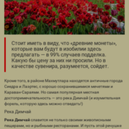
Стоит иметь в виду, что «древние монеты»,
которые вам будут в изобилии здесь
предлагать — в 99% случаев подделка.
Какую бы цену за них ни просили. Но в
качестве сувенира, разумеется, сойдет.
Кроме того, в районе Махмутлара находятся античные города
Сиедра и Лаэртес, с хорошо сохранившимися мечетями и
Караван-Сараями. Но самая популярная местная
достопримечательность — это река Димчай (и изумительная
форель, которую здесь можно отведать!)
Река Димчай
Река Димчай
славится не только своими живописными
пещерами, но и рыбными ресторанами. И пусть этой речушке