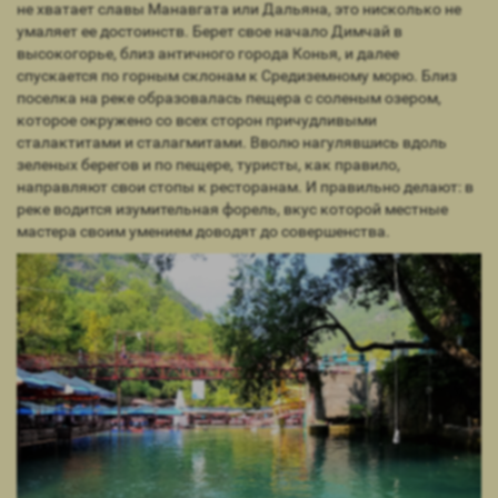
не хватает славы Манавгата или Дальяна, это нисколько не
умаляет ее достоинств. Берет свое начало Димчай в
высокогорье, близ античного города Конья, и далее
спускается по горным склонам к Средиземному морю. Близ
поселка на реке образовалась пещера с соленым озером,
которое окружено со всех сторон причудливыми
сталактитами и сталагмитами. Вволю нагулявшись вдоль
зеленых берегов и по пещере, туристы, как правило,
направляют свои стопы к ресторанам. И правильно делают: в
реке водится изумительная форель, вкус которой местные
мастера своим умением доводят до совершенства.