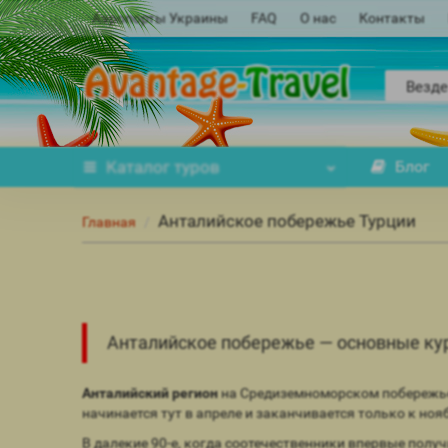
Аэропорты Украины
FAQ
О нас
Контакты
Везде
Каталог
туров
Блог
Анталийское побережье Турции
Главная
Анталийское побережье — основные кур
Анталийский регион
на Средиземноморском побережье 
начинается тут в апреле и заканчивается только к ноя
В далекие 90-е, когда соотечественники впервые пол