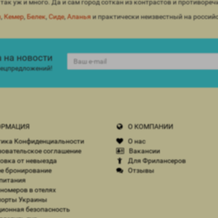
так уж и много. Да и сам город соткан из контрастов и противореч
я
,
Кемер
,
Белек
,
Сиде
,
Аланья
и практически неизвестный на росси
 на новости
спецпредложений!
РМАЦИЯ
О КОМПАНИИ
ика Конфиденциальности
О нас
овательское соглашение
Вакансии
овка от невыезда
Для Фрилансеров
е бронирование
Отзывы
питания
номеров в отелях
орты Украины
ионная безопасность