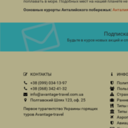
поплавать в море. Подобных мест на нашей планете не 
Основные курорты Анталийского побережья:
Антали
Подписка
Будьте в курсе новых акций и 
КОНТАКТЫ
ИНФО
+38 (099) 034-13-97
Полит
+38 (068) 342-41-32
Польз
info@avantage-travel.com.ua
Страх
Полтавский Шлях 123, оф. 25
Ранне
Типы 
Первое турагентство Украины горящих
Типы 
туров Avantage-travel
Аэроп
Авиац