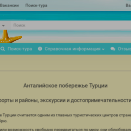
Вакансии
Поиск-тура
Ва
Поиск-тура
Справочная информация
Отзы
Анталийское побережье Турции
орты и районы, экскурсии и достопримечательности
Турции считается одним из главных туристических центров стран
брю.
учили возможность свободно передвигаться по миру, они облюбовал