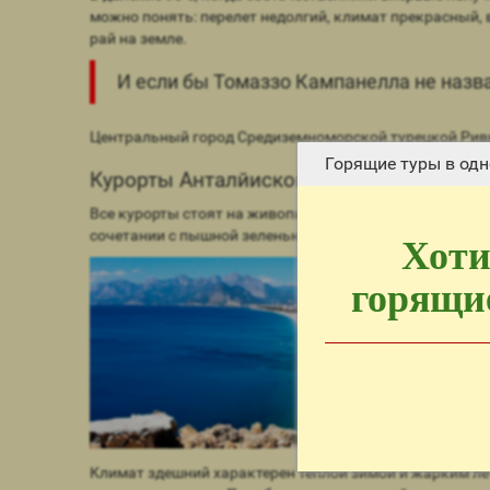
можно понять: перелет недолгий, климат прекрасный, в
рай на земле.
И если бы Томаззо Кампанелла не назва
Центральный город Средиземноморской турецкой Ривь
Горящие туры в одн
Курорты Анталйиского побережья
Все курорты стоят на живописном берегу, на скалисто
сочетании с пышной зеленью, в которой утопают посе
Хоти
горящие
Климат здешний характерен теплой зимой и жарким лет