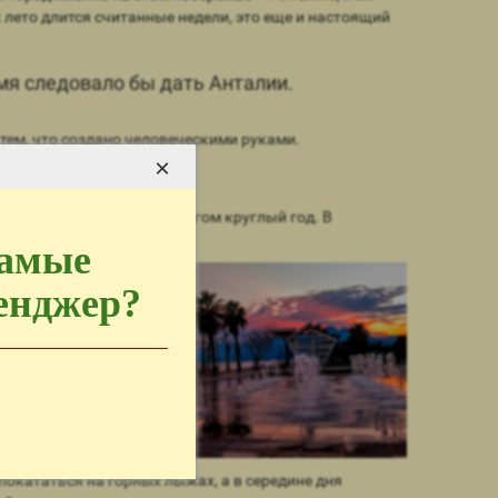
х лето длится считанные недели, это еще и настоящий
мя следовало бы дать Анталии.
ем, что создано человеческими руками.
×
шины которой покрыты снегом круглый год. В
самые
сенджер?
покататься на горных лыжах, а в середине дня