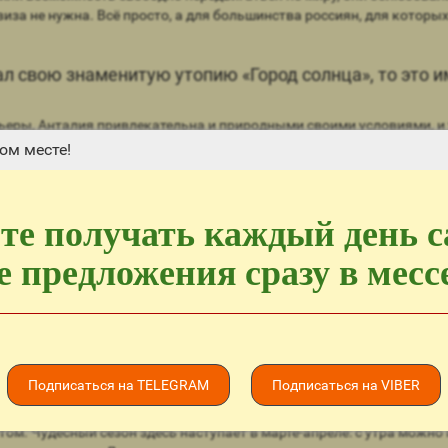
иза не нужна. Всё просто, а для большинства россиян, для которы
л свою знаменитую утопию «Город солнца», то это и
еры, Анталия привлекательна и природными своими условиями, и т
ом месте!
м плато, вокруг вздымается горная гряда Тавр, самые высокие вер
ления, курорты составляют впечатляющий контраст.
те получать каждый день 
 предложения сразу в мес
Подписаться на TELEGRAM
Подписаться на VIBER
ом. Чудесный сезон здесь наступает в марте-апреле: с утра можно 