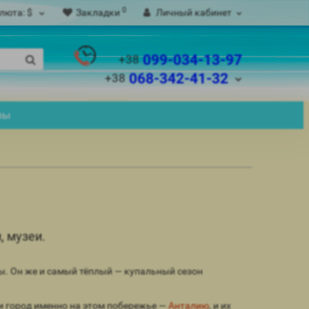
0
люта:
$
Закладки
Личный кабинет
099-034-13-97
+38
068-342-41-32
+38
вы
, музеи.
ы. Он же и самый тёплый — купальный сезон
и город именно на этом побережье —
Анталию
, и их