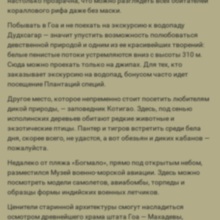
настолько прозрачна, что можно разглядеть всех обитателей
кораллового рифа даже без маски.
Побывать в Гоа и не поехать на экскурсию к водопаду
Дудхсагар — значит упустить возможность полюбоваться
девственной природой и одним из ее красивейших творений:
белые пенистые потоки устремляются вниз с высоты 310 м.
Сюда можно проехать только на джипах. Для тех, кто
заказывает экскурсию на водопад, бонусом часто идет
посещение Плантаций специй.
Другое место, которое непременно стоит посетить любителям
дикой природы, — заповедник Котигао. Здесь, под сенью
исполинских деревьев обитают редкие животные и
экзотические птицы. Пантер и тигров встретить среди бела
дня, скорее всего, не удастся, а вот обезьян и диких кабанов —
пожалуйста.
Недалеко от пляжа «Богмало», прямо под открытым небом,
разместился Музей военно-морской авиации. Здесь можно
посмотреть модели самолетов, авиабомбы, торпеды и
образцы формы индийских военных летчиков.
Ценители старинной архитектуры смогут насладиться
осмотром древнейшего храма штата Гоа — Махадевы,