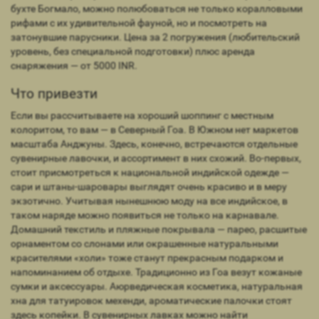
бухте Богмало, можно полюбоваться не только коралловыми
рифами с их удивительной фауной, но и посмотреть на
затонувшие парусники. Цена за 2 погружения (любительский
уровень, без специальной подготовки) плюс аренда
снаряжения — от 5000 INR.
Что привезти
Если вы рассчитываете на хороший шоппинг с местным
колоритом, то вам — в Северный Гоа. В Южном нет маркетов
масштаба Анджуны. Здесь, конечно, встречаются отдельные
сувенирные лавочки, и ассортимент в них схожий. Во-первых,
стоит присмотреться к национальной индийской одежде —
сари и штаны-шаровары выглядят очень красиво и в меру
экзотично. Учитывая нынешнюю моду на все индийское, в
таком наряде можно появиться не только на карнавале.
Домашний текстиль и пляжные покрывала — парео, расшитые
орнаментом со слонами или окрашенные натуральными
красителями «холи» тоже станут прекрасным подарком и
напоминанием об отдыхе. Традиционно из Гоа везут кожаные
сумки и аксессуары. Аюрведическая косметика, натуральная
хна для татуировок мехенди, ароматические палочки стоят
здесь копейки. В сувенирных лавках можно найти