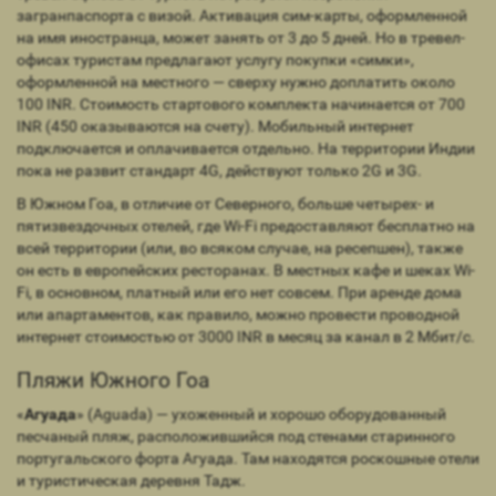
загранпаспорта с визой. Активация сим-карты, оформленной
на имя иностранца, может занять от 3 до 5 дней. Но в тревел-
офисах туристам предлагают услугу покупки «симки»,
оформленной на местного — сверху нужно доплатить около
100 INR. Стоимость стартового комплекта начинается от 700
INR (450 оказываются на счету). Мобильный интернет
подключается и оплачивается отдельно. На территории Индии
пока не развит стандарт 4G, действуют только 2G и 3G.
В Южном Гоа, в отличие от Северного, больше четырех- и
пятизвездочных отелей, где Wi-Fi предоставляют бесплатно на
всей территории (или, во всяком случае, на ресепшен), также
он есть в европейских ресторанах. В местных кафе и шеках Wi-
Fi, в основном, платный или его нет совсем. При аренде дома
или апартаментов, как правило, можно провести проводной
интернет стоимостью от 3000 INR в месяц за канал в 2 Мбит/с.
Пляжи Южного Гоа
«
Агуада
» (Aguada) — ухоженный и хорошо оборудованный
песчаный пляж, расположившийся под стенами старинного
португальского форта Агуада. Там находятся роскошные отели
и туристическая деревня Тадж.