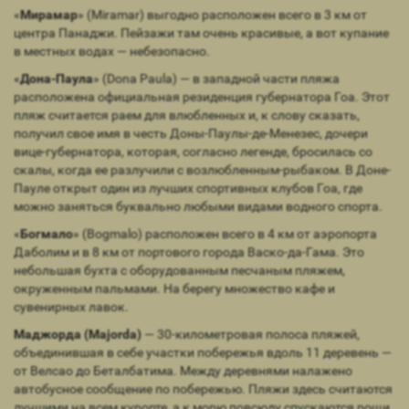
«
Мирамар
» (Miramar) выгодно расположен всего в 3 км от
центра Панаджи. Пейзажи там очень красивые, а вот купание
в местных водах — небезопасно.
«
Дона-Паула
» (Dona Paula) — в западной части пляжа
расположена официальная резиденция губернатора Гоа. Этот
пляж считается раем для влюбленных и, к слову сказать,
получил свое имя в честь Доны-Паулы-де-Менезес, дочери
вице-губернатора, которая, согласно легенде, бросилась со
скалы, когда ее разлучили с возлюбленным-рыбаком. В Доне-
Пауле открыт один из лучших спортивных клубов Гоа, где
можно заняться буквально любыми видами водного спорта.
«
Богмало
» (Bogmalo) расположен всего в 4 км от аэропорта
Даболим и в 8 км от портового города Васко-да-Гама. Это
небольшая бухта с оборудованным песчаным пляжем,
окруженным пальмами. На берегу множество кафе и
сувенирных лавок.
Маджорда (Majorda)
— 30-километровая полоса пляжей,
объединившая в себе участки побережья вдоль 11 деревень —
от Велсао до Беталбатима. Между деревнями налажено
автобусное сообщение по побережью. Пляжи здесь считаются
лучшими на всем курорте, а к морю повсюду спускаются рощи