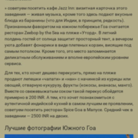
» советуем посетить кафе Jazz Inn: визитная карточка этого
заведения — живая музыка, кроме того здесь подают вкусные
блюда из баранины (что для Индии, в принципе, редкость).
Признанным фаворитом на южном побережье Гоа считается
ресторан Zeebop by the Sea на пляже «Уторд». В летний
полдень гостей от солнца защитит просторный тент, а вечером
уюта добавят фонарики в виде плетеных корзин, висящие под
самым потолком. Кроме того, это место запоминается
деликатным обслуживанием и вполне европейским уровнем
сервиса.
Для тех, кто хочет дешево перекусить, прямо на пляже
продают лепешки «чапати» и «нан» с начинкой из курицы или
овощей, отварную кукурузу, фрукты (кокосы, ананасы, манго).
Вместе со свежевыжатым соком такой перекус обойдется
примерно в 200 INR. А тем, кто хочет познакомиться с
аутентичной индийской кухней в самом лучшем ее проявлении,
советуем посетить ресторан Spice Goa в Мапусе. Средний чек в
заведении — 2500 INR на двоих.
Лучшие фотографии Южного Гоа