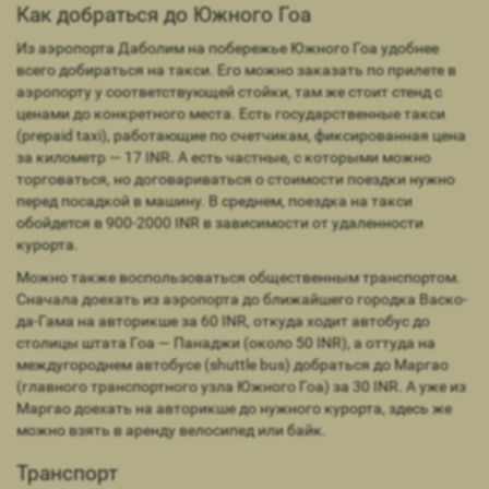
Как добраться до Южного Гоа
Из аэропорта Даболим на побережье Южного Гоа удобнее
всего добираться на такси. Его можно заказать по прилете в
аэропорту у соответствующей стойки, там же стоит стенд с
ценами до конкретного места. Есть государственные такси
(prepaid taxi), работающие по счетчикам, фиксированная цена
за километр — 17 INR. А есть частные, с которыми можно
торговаться, но договариваться о стоимости поездки нужно
перед посадкой в машину. В среднем, поездка на такси
обойдется в 900-2000 INR в зависимости от удаленности
курорта.
Можно также воспользоваться общественным транспортом.
Сначала доехать из аэропорта до ближайшего городка Васко-
да-Гама на авторикше за 60 INR, откуда ходит автобус до
столицы штата Гоа — Панаджи (около 50 INR), а оттуда на
междугороднем автобусе (shuttle bus) добраться до Маргао
(главного транспортного узла Южного Гоа) за 30 INR. А уже из
Маргао доехать на авторикше до нужного курорта, здесь же
можно взять в аренду велосипед или байк.
Транспорт