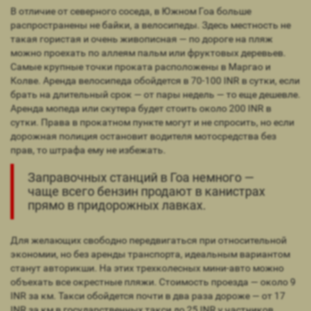
В отличие от северного соседа, в Южном Гоа больше
распространены не байки, а велосипеды. Здесь местность не
такая гористая и очень живописная — по дороге на пляж
можно проехать по аллеям пальм или фруктовых деревьев.
Самые крупные точки проката расположены в Маргао и
Колве. Аренда велосипеда обойдется в 70-100 INR в сутки, если
брать на длительный срок — от пары недель — то еще дешевле.
Аренда мопеда или скутера будет стоить около 200 INR в
сутки. Права в прокатном пункте могут и не спросить, но если
дорожная полиция остановит водителя мотосредства без
прав, то штрафа ему не избежать.
Заправочных станций в Гоа немного —
чаще всего бензин продают в канистрах
прямо в придорожных лавках.
Для желающих свободно передвигаться при относительной
экономии, но без аренды транспорта, идеальным вариантом
станут авторикши. На этих трехколесных мини-авто можно
объехать все окрестные пляжи. Стоимость проезда — около 9
INR за км. Такси обойдется почти в два раза дороже — от 17
INR за км в государственных такси до 25 INR у частников.