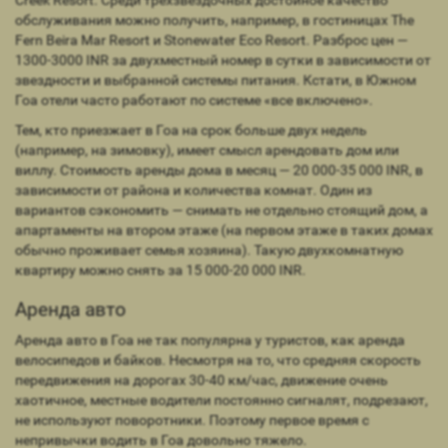
Creek Resort. Среди трехзвездочных достойное качество
обслуживания можно получить, например, в гостиницах The
Fern Beira Mar Resort и Stonewater Eco Resort. Разброс цен —
1300-3000 INR за двухместный номер в сутки в зависимости от
звездности и выбранной системы питания. Кстати, в Южном
Гоа отели часто работают по системе «все включено».
Тем, кто приезжает в Гоа на срок больше двух недель
(например, на зимовку), имеет смысл арендовать дом или
виллу. Стоимость аренды дома в месяц — 20 000-35 000 INR, в
зависимости от района и количества комнат. Один из
вариантов сэкономить — снимать не отдельно стоящий дом, а
апартаменты на втором этаже (на первом этаже в таких домах
обычно проживает семья хозяина). Такую двухкомнатную
квартиру можно снять за 15 000-20 000 INR.
Аренда авто
Аренда авто в Гоа не так популярна у туристов, как аренда
велосипедов и байков. Несмотря на то, что средняя скорость
передвижения на дорогах 30-40 км/час, движение очень
хаотичное, местные водители постоянно сигналят, подрезают,
не используют поворотники. Поэтому первое время с
непривычки водить в Гоа довольно тяжело.