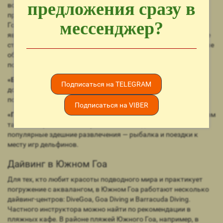
предложения сразу в
водой. Красивые островки, песчаные дюны, белые лилии в
прудах — все это делает Мобор непохожим на другие части
мессенджер?
Гоа. Роскошные белые пески, как и все пляжи Индии,
являются здесь муниципальной собственностью — так что не
стоит обращать слишком много внимания на самодеятельные
объявления местных отелей о том, что какая-то часть
побережья предназначена исключительно для их гостей.
«Бетул» (Betul)
— самый труднодоступный пляж, куда нужно
Подписаться на TELEGRAM
добираться на моторной лодке. Зато в тамошних ресторанах
подают самых крупных и вкусных мидий в Гоа.
Подписаться на VIBER
«Палолем» (Palolem)
— один из самых дальних пляжей, туризм
там начал развиваться сравнительно недавно. Самые
популярные здешние развлечения — рыбалка и поездки к
месту игр дельфинов.
Дайвинг в Южном Гоа
Для тех, кто любит красоты подводного мира и практикует
погружение с аквалангом, в Южном Гоа работают несколько
дайвинг-центров: DiveGoa, Goa Diving и Barracuda Diving.
Частного инструктора можно найти по рекомендации в
пляжных кафе. В районе пляжей Южного Гоа, например, в