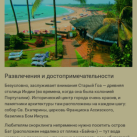
Развлечения и достопримечательности
Безусловно, заслуживает внимания Старый Гоа — древняя
столица Индии (во времена, когда она была колонией
Португалии). Исторический центр города очень красив, и
памятники архитектуры там расположены на каждом шагу:
собор Св. Екатерины, церковь Франциска Ассизского,
базилика Бом Иисуса.
Любителям снорклинга непременно нужно посетить остров
Бат (расположен недалеко от пляжа «Байна») — тут вода