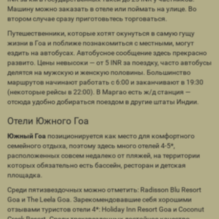
Машину можно заказать в отеле или поймать на улице. Во
втором случае сразу приготовьтесь торговаться.
Путешественники, которые хотят окунуться в самую гущу
жизни в Гоа и поближе познакомиться с местными, могут
ездить на автобусах. Автобусное сообщение здесь прекрасно
развито. Цены невысоки — от 5 INR за поездку, часто автобусы
делятся на мужскую и женскую половины. Большинство
маршрутов начинают работать с 6:00 и заканчивают в 19:30
(некоторые рейсы в 22:00). В Маргао есть ж/д станция —
отсюда удобно добираться поездом в другие штаты Индии.
Отели Южного Гоа
Южный Гоа
позиционируется как место для комфортного
семейного отдыха, поэтому здесь много отелей 4-5*,
расположенных совсем недалеко от пляжей, на территории
которых обязательно есть бассейн, ресторан и детская
площадка.
Среди пятизвездочных можно отметить: Radisson Blu Resort
Goa и The Leela Goa. Зарекомендовавшие себя хорошими
отзывами туристов отели 4*: Holiday Inn Resort Goa и Coconut