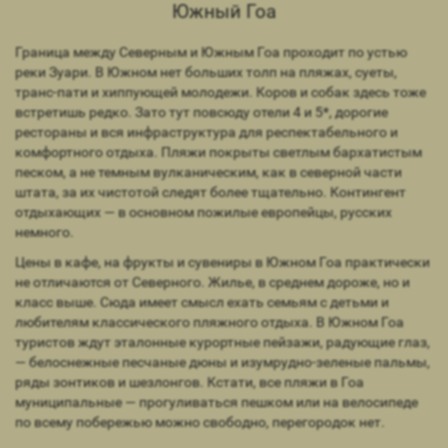
Южный Гоа
Граница между Северным и Южным Гоа проходит по устью
реки Зуари. В Южном нет больших толп на пляжах, суеты,
транс-пати и хиппующей молодежи. Коров и собак здесь тоже
встретишь редко. Зато тут повсюду отели 4 и 5*, дорогие
рестораны и вся инфраструктура для респектабельного и
комфортного отдыха. Пляжи покрыты светлым бархатистым
песком, а не темным вулканическим, как в северной части
штата, за их чистотой следят более тщательно. Контингент
отдыхающих — в основном пожилые европейцы, русских
немного.
Цены в кафе, на фрукты и сувениры в Южном Гоа практически
не отличаются от Северного. Жилье, в среднем дороже, но и
класс выше. Сюда имеет смысл ехать семьям с детьми и
любителям классического пляжного отдыха. В Южном Гоа
туристов ждут эталонные курортные пейзажи, радующие глаз,
— белоснежные песчаные дюны и изумрудно-зеленые пальмы,
ряды зонтиков и шезлонгов. Кстати, все пляжи в Гоа
муниципальные — прогуливаться пешком или на велосипеде
по всему побережью можно свободно, перегородок нет.