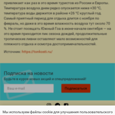
привлекает как раз в это время туристов из России и Европы.
Температура воздуха днем редко опускается ниже +30 °С,
температура воды держится в районе +26 °С круглый год.
Самый приятный период для отдыха длится с ноября по
февраль, но даже в это время влажность воздуха тут около 70
%. Не стоит посещать Южный Гоа в июне-начале сентября — на
это время приходится пик сезона дождей, продолжительные
тропические ливни оставляют мало возможностей для
пляжного отдыха и осмотра достопримечательностей.
Источник:
https://tonkosti.ru/
Подписка на новости
Будьте в курсе новых акций и спецпредложений!
Подписаться
Мы используем файлы cookie для улучшения пользовательского