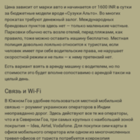
Цена зависит от марки авто и начинается от 1600 INR в сутки
за бюджетные модели вроде «Сузуки Альто». Во многих
прокатах требуют денежный залог. Международных
брендовых пунктов здесь нет — только маленькие частные.
Парковки обычно есть возле отелей, перед пляжами, как
правило, тоже можно оставить иашину бесплатно. Местная
полиция довольно лояльно относится к туристам, если
человек имеет при себе водительские права, не нарушает
скоростной режим и не пьян — к нему претензий нет.
Есть вариант взять в аренду машину с водителем, но по
стоимости это будет вполне сопоставимо с арендой такси на
целый день.
Связь и Wi-Fi
В Южном Гоа удобнее пользоваться местной мобильной
связью — роуминг украинских операторов в Индии
неоправданно дорог. Здесь действуют все те же операторы,
что и в Северном Гоа, три самых крупных с наибольшей зоной
покрытия — Idea, Airtel, Vodafone. Для покупки сим-карты в
офисе мобильного оператора или одном из многочисленных
тревел-офисов от туриста потребуется ксерокопия