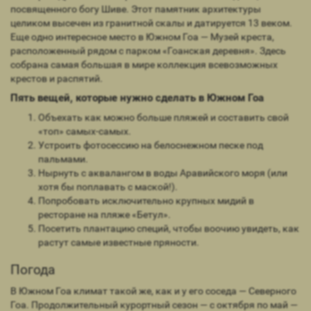
посвященного богу Шиве. Этот памятник архитектуры
целиком высечен из гранитной скалы и датируется 13 веком.
Еще одно интересное место в Южном Гоа — Музей креста,
расположенный рядом с парком «Гоанская деревня». Здесь
собрана самая большая в мире коллекция всевозможных
крестов и распятий.
Пять вещей, которые нужно сделать в Южном Гоа
Объехать как можно больше пляжей и составить свой
«топ» самых-самых.
Устроить фотосессию на белоснежном песке под
пальмами.
Нырнуть с аквалангом в воды Аравийского моря (или
хотя бы поплавать с маской!).
Попробовать исключительно крупных мидий в
ресторане на пляже «Бетул».
Посетить плантацию специй, чтобы воочию увидеть, как
растут самые известные пряности.
Погода
В Южном Гоа климат такой же, как и у его соседа — Северного
Гоа. Продолжительный курортный сезон — с октября по май —