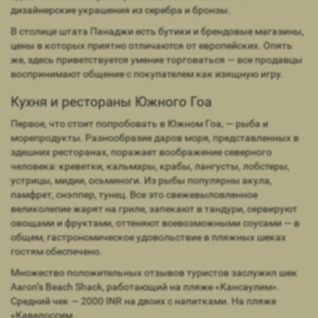
дизайнерские украшения из серебра и бронзы.
В столице штата Панаджи есть бутики и брендовые магазины,
цены в которых приятно отличаются от европейских. Опять
же, здесь приветствуется умение торговаться — все продавцы
воспринимают общение с покупателем как изящную игру.
Кухня и рестораны Южного Гоа
Первое, что стоит попробовать в Южном Гоа, — рыба и
морепродукты. Разнообразие даров моря, представленных в
здешних ресторанах, поражает воображение северного
человека: креветки, кальмары, крабы, лангусты, лобстеры,
устрицы, мидии, осьминоги. Из рыбы популярны акула,
памфрет, снэппер, тунец. Все это свежевыловленное
великолепие жарят на гриле, запекают в тандури, сервируют
овощами и фруктами, оттеняют всевозможными соусами — в
общем, гастрономическое удовольствие в пляжных шеках
гостям обеспечено.
Множество положительных отзывов туристов заслужил шек
Aaron’s Beach Shack, работающий на пляже «Кансаулим».
Средний чек — 2000 INR на двоих с напитками. На пляже
«Кавелоссим