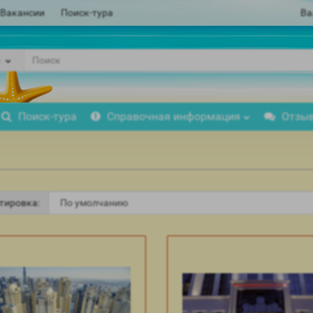
Вакансии
Поиск-тура
Ва
Поиск-тура
Справочная информация
Отзы
тировка: