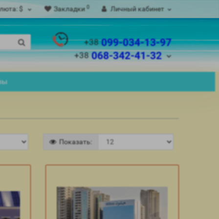
0
люта:
$
Закладки
Личный кабинет
099-034-13-97
+38
068-342-41-32
+38
вы
Показать: