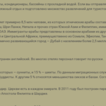
нты, кондиционеры, бассейны с прохладной водой. Если вы отправля
ляжный отдых и подготовлено множество развлечений для туристо
т примерно 8,5 млн человек, из которых этнические арабы составл
, Шри-Ланки, Непала и прочих стран Южной Азии и Филиппин, имм
ОАЭ. Иммигранты-арабы представлены в основном арабами из други
ой и Центральной Африки, преимущественно из Сомали, Эфиопии, Та
амично развивающийся город — Дубай с населением более 2,5 милл
анен английский. Во многих отелях персонал говорит по-русски.
 которых — сунниты, и 15 % — шииты. По данным миграционных сл
— буддисты. К другим 5 % относятся меньшинства сикхов и бахаи. 
андир. Церкви есть в каждом эмирате. В 2011 году был построен п
о Апостола Филиппа в Шардже.