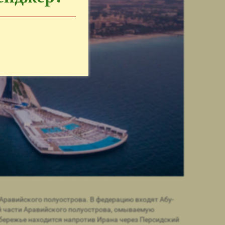
Аравийского полуострова. В федерацию входят Абу-
й части Аравийского полуострова, омываемую
побережье находится напротив Ирана через Персидский