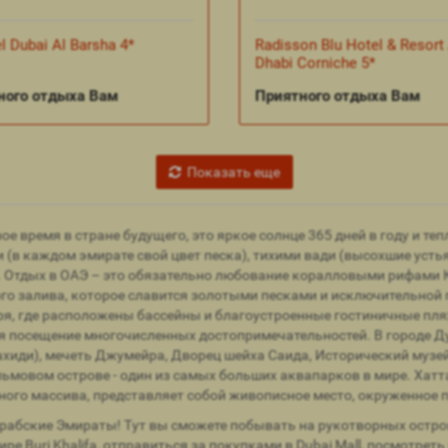
l Dubai Al Barsha 4*
Radisson Blu Hotel & Resort
Dhabi Corniche 5*
ного отдыха Вам
Приятного отдыха Вам
Показать еще
ое время в стране будущего, это яркое солнце 365 дней в году и т
(в каждом эмирате свой цвет песка), тихими вади (высохшие уст
 Отдых в ОАЭ – это обязательно любование коралловыми рифами 
го залива, которое славится золотыми песками и исключительной
оря, где расположены бассейны и благоустроенные гостиничные пл
бя посещение многочисленных достопримечательностей. В городе Д
ахиди), мечеть Джумейра, Дворец шейха Саида, Исторический музе
льмовом острове - один из самых больших аквапарков в мире. Хат
рного массива, представляет собой живописное место, окруженно
рабские Эмираты! Тут вы сможете побывать на рукотворных остро
мире Burj Khalifa, отправиться за покупками в Dubai Mall, посмотр