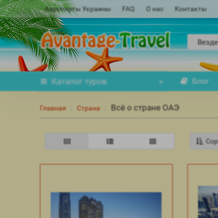
Аэропорты Украины
FAQ
О нас
Контакты
Везде
Каталог
туров
Блог
Всё о стране ОАЭ
Главная
Страна
Сор