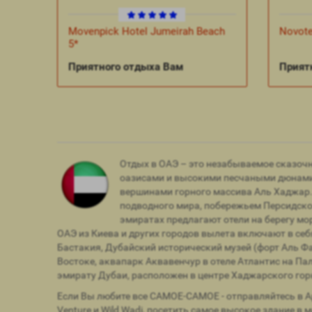
Movenpick Hotel Jumeirah Beach
Novote
5*
Приятного отдыха Вам
Прият
Отдых в ОАЭ – это незабываемое сказочн
оазисами и высокими песчаными дюнами 
вершинами горного массива Аль Хаджар.
подводного мира, побережьем Персидско
эмиратах предлагают отели на берегу м
ОАЭ из Киева и других городов вылета включают в се
Бастакия, Дубайский исторический музей (форт Аль Ф
Востоке, аквапарк Аквавенчур в отеле Атлантис на Па
эмирату Дубаи, расположен в центре Хаджарского го
Если Вы любите все САМОЕ-САМОЕ - отправляйтесь в А
Venture и Wild Wadi, посетить самое высокое здание в 