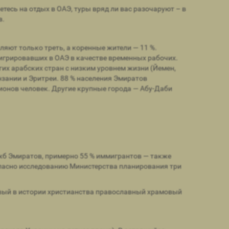
етесь на отдых в ОАЭ, туры вряд ли вас разочаруют – в
в.
яют только треть, а коренные жители — 11 %.
игрировавших в ОАЭ в качестве временных рабочих.
х арабских стран с низким уровнем жизни (Йемен,
нзании и Эритреи. 88 % населения Эмиратов
ионов человек. Другие крупные города — Абу-Даби
ужб Эмиратов, примерно 55 % иммигрантов — также
Согласно исследованию Министерства планирования три
ервый в истории христианства православный храмовый