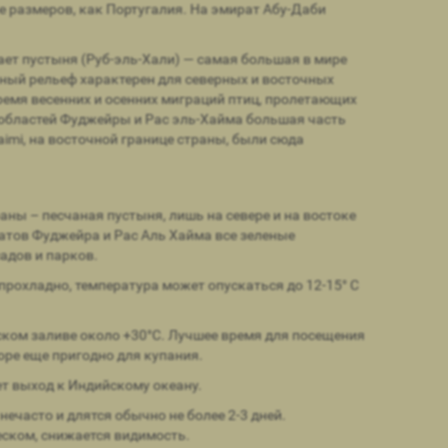
же размеров, как Португалия. На эмират Абу-Даби
ет пустыня (Руб-эль-Хали) — самая большая в мире
ный рельеф характерен для северных и восточных
ремя весенних и осенних миграций птиц, пролетающих
 областей Фуджейры и Рас эль-Хайма большая часть
imi, на восточной границе страны, были сюда
ны – песчаная пустыня, лишь на севере и на востоке
атов Фуджейра и Рас Аль Хайма все зеленые
адов и парков.
прохладно, температура может опускаться до 12-15° C
дском заливе около +30°С. Лучшее время для посещения
море еще пригодно для купания.
ет выход к Индийскому океану.
ечасто и длятся обычно не более 2-3 дней.
еском, снижается видимость.