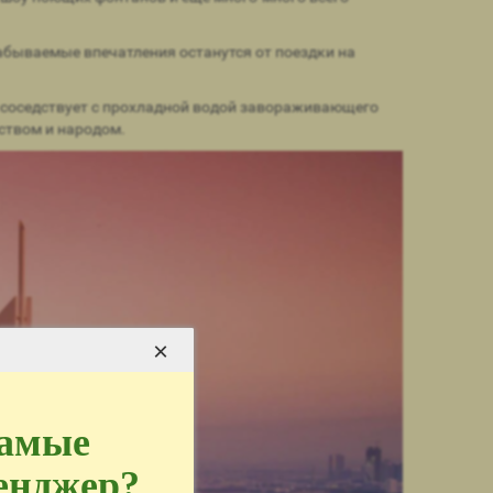
абываемые впечатления останутся от поездки на
и соседствует с прохладной водой завораживающего
ством и народом.
×
самые
сенджер?