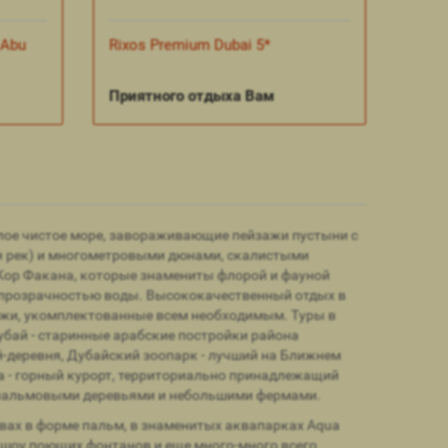
 Abu
Rixos Premium Dubai 5*
Приятного отдыха Вам
еплое чистое море, завораживающие пейзажи пустыни с
ья рек) и многометровыми дюнами, скалистыми
Кор Факана, которые знамениты флорой и фауной
 прозрачностью воды. Высококачественный отдых в
яжи, укомплектованные всем необходимым. Туры в
убай - старинные арабские постройки района
й-деревня, Дубайский зоопарк - лучший на Ближнем
та - горный курорт, территориально принадлежащий
е пальмовыми деревьями и небольшими фермами.
вах в форме пальм, в знаменитых аквапарках Aqua
еть шоу поющих фонтанов и еще много-много всего