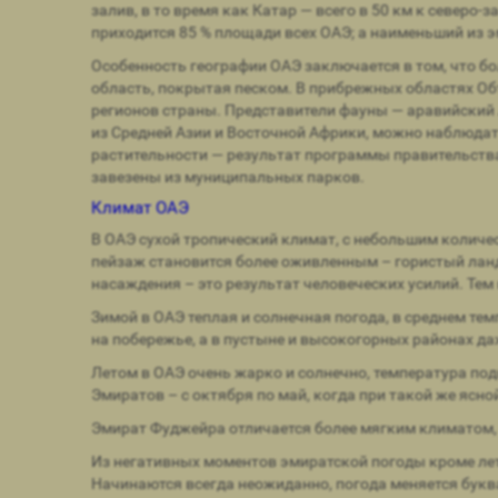
залив, в то время как Катар — всего в 50 км к север
приходится 85 % площади всех ОАЭ; а наименьший из э
Особенность географии ОАЭ заключается в том, что б
область, покрытая песком. В прибрежных областях О
регионов страны. Представители фауны — аравийский 
из Средней Азии и Восточной Африки, можно наблюдат
растительности — результат программы правительства
завезены из муниципальных парков.
Климат ОАЭ
В ОАЭ сухой тропический климат, с небольшим количе
пейзаж становится более оживленным – гористый лан
насаждения – это результат человеческих усилий. Тем
Зимой в ОАЭ теплая и солнечная погода, в среднем те
на побережье, а в пустыне и высокогорных районах даж
Летом в ОАЭ очень жарко и солнечно, температура под
Эмиратов – с октября по май, когда при такой же ясно
Эмират Фуджейра отличается более мягким климатом, к
Из негативных моментов эмиратской погоды кроме летн
Начинаются всегда неожиданно, погода меняется буква