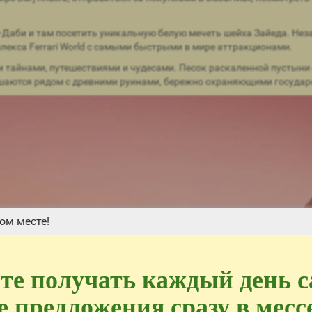
-Даби и там посетить уникальную белую мечеть шейха Зайеда. Нез
лекса Ferrari World с самыми быстрыми в мире аттракционами.
 и тайнами, путешествиями и чудесами. Песок раскаленной пустын
шаются рядом с древними руинами, бережно охраняющими государ
ом месте!
те получать каждый день 
 предложения сразу в мес