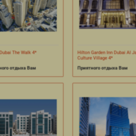
 Dubai The Walk 4*
Hilton Garden Inn Dubai Al J
Culture Village 4*
ного отдыха Вам
Приятного отдыха Вам