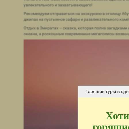
увлекательного и захватывающего!
Рекомендуем отправиться на экскурсию в столицу Абу
джипах на пустынное сафари и развлекательного комп
Отдых в Эмиратах – сказка, которая полна загадками
океана, а роскошные современные мегаполисы возвы
Горящие туры в одн
Хоти
горящие