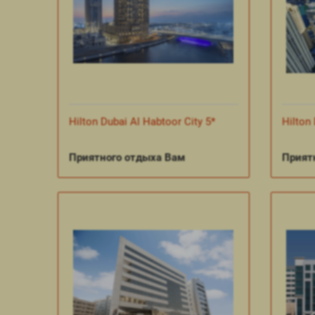
Hilton Dubai Al Habtoor City 5*
Hilton
Приятного отдыха Вам
Прият