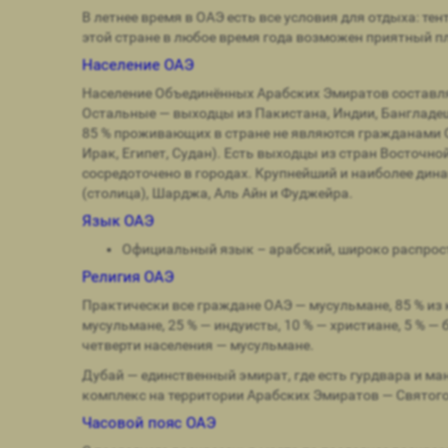
В летнее время в ОАЭ есть все условия для отдыха: те
этой стране в любое время года возможен приятный п
Население ОАЭ
Население Объединённых Арабских Эмиратов составляе
Остальные — выходцы из Пакистана, Индии, Бангладеш
85 % проживающих в стране не являются гражданами 
Ирак, Египет, Судан). Есть выходцы из стран Восточн
сосредоточено в городах. Крупнейший и наиболее дин
(столица), Шарджа, Аль Айн и Фуджейра.
Язык ОАЭ
Официальный язык – арабский, широко распростр
Религия ОАЭ
Практически все граждане ОАЭ — мусульмане, 85 % из
мусульмане, 25 % — индуисты, 10 % — христиане, 5 % 
четверти населения — мусульмане.
Дубай — единственный эмират, где есть гурдвара и м
комплекс на территории Арабских Эмиратов — Святог
Часовой пояс ОАЭ