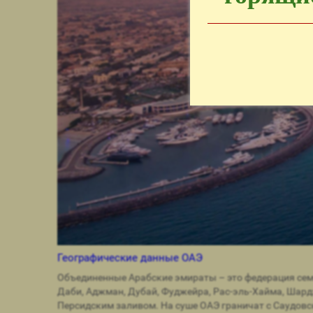
Географические данные ОАЭ
Объединенные Арабские эмираты – это федерация сем
Даби, Аджман, Дубай, Фуджейра, Рас-эль-Хайма, Шар
Персидским заливом. На суше ОАЭ граничат с Саудовск