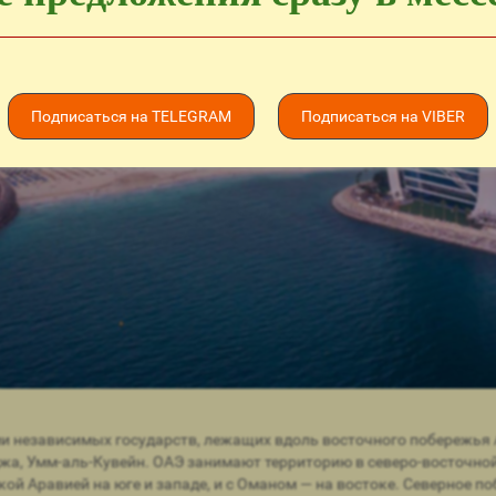
Подписаться на TELEGRAM
Подписаться на VIBER
и независимых государств, лежащих вдоль восточного побережья 
джа, Умм-аль-Кувейн. ОАЭ занимают территорию в северо-восточно
ой Аравией на юге и западе, и с Оманом — на востоке. Северное 