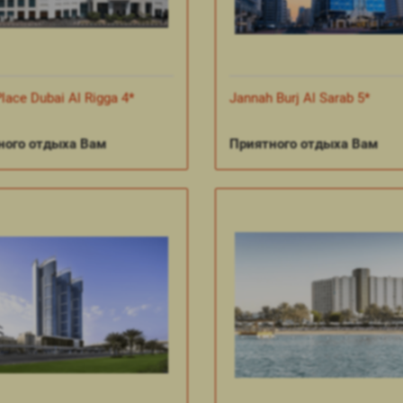
lace Dubai Al Rigga 4*
Jannah Burj Al Sarab 5*
ного отдыха Вам
Приятного отдыха Вам