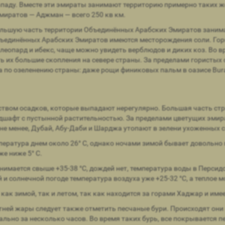
о-западу. Вместе эти эмираты занимают территорию примерно таких 
миратов — Аджман — всего 250 кв км.
ольшую часть территории Объединённых Арабских Эмиратов занима
бъединённых Арабских Эмиратов имеются месторождения соли. Гор
леопард и ибекс, чаще можно увидеть верблюдов и диких коз. Во в
ь их большие скопления на севере страны. За пределами гористых
 по озеленению страны: даже рощи финиковых пальм в оазисе Bura
ством осадков, которые выпадают нерегулярно. Большая часть стра
дшафт с пустынной растительностью. За пределами цветущих эмир
 не менее, Дубай, Абу-Даби и Шарджа утопают в зелени ухоженных с
мпература днем около 26° C, однако ночами зимой бывает довольно 
е ниже 5° C.
нимается свыше +35-38 °С, дождей нет, температура воды в Перси
й и солнечной погоде температура воздуха уже +25-32 °С, а теплое 
ак зимой, так и летом, так как находится за горами Хаджар и име
ей жары следует также отметить песчаные бури. Происходят они н
льно за несколько часов. Во время таких бурь, все покрывается п