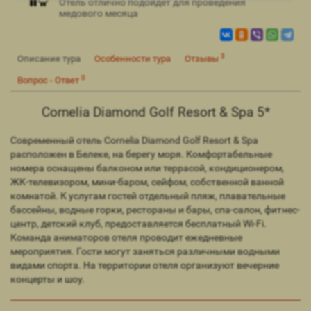
Отель отлично подойдет для проведения
медового месяца
3
Описание тура
Особенности тура
Отзывы
0
Вопрос - Ответ
Cornelia Diamond Golf Resort & Spa 5*
Современный отель Cornelia Diamond Golf Resort & Spa
расположен в Белеке, на берегу моря. Комфортабельные
номера оснащены балконом или террасой, кондиционером,
ЖК-телевизором, мини-баром, сейфом, собственной ванной
комнатой. К услугам гостей отдельный пляж, плавательные
бассейны, водные горки, рестораны и бары, спа-салон, фитнес-
центр, детский клуб, предоставляется бесплатный Wi-Fi.
Команда аниматоров отеля проводит ежедневные
мероприятия. Гости могут заняться различными водными
видами спорта. На территории отеля организуют вечерние
концерты и шоу.