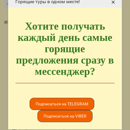
×
Горящие туры в одном месте!
Информационная панель тура
Хотите получать
УЗНАТЬ ЦЕНУ
каждый день самые
Cornelia Diamond Golf Resort & Spa 5*
горящие
ALL INCLWUSIVE
предложения сразу в
Отель работает по концепции (Все включено)
мессенджер?
ДЛЯ СЕМЕЙНОГО ОТДЫХА
Отель рекомендуется для семейного отдыха
ПЕРВАЯ БЕРЕГОВАЯ ЛИНИЯ
Подписаться на TELEGRAM
Отель находиться на первой береговой линии
Подписаться на VIBER
ДЛЯ МОЛОДОЖЕНОВ