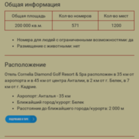
Общая информация
Общая площадь
Кол-во номеров
Кол-во мест
200 000 кв.м.
571
1200
Номера для людей с ограниченными возможностями: да
Размещение с животными: нет
Расположение
Отель Cornelia Diamond Golf Resort & Spa расположен в 35 км от
аэропорта и в 45 км от центра Анталии, в 2 км от г. Белек, в 7
км от г. Кадрие.
Аэропорт: Анталья - 35 км
Ближайший город/курорт: Белек
Расстояние до ближайшего города/курорта: 2 000 м