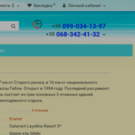
0
люта:
$
Закладки
Личный кабинет
099-034-13-97
+38
068-342-41-32
+38
вы
7 км от Старого рынка, в 16 км от национального
ассы Гибли. Открыт в 1994 году. Последний раз ремонт
ль состоит из трех основных 2-этажных зданий.
 молодежного отдыха.
0 отзывов
Египет
Cataract Layalina Resort 3*
Шарм эль Шейх