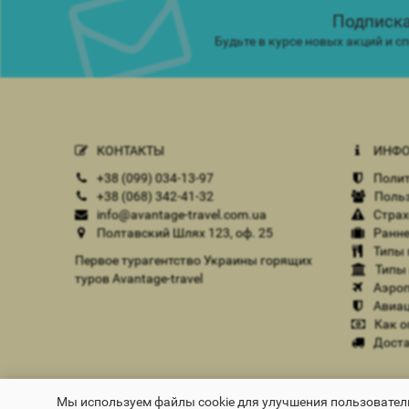
Подписка
Будьте в курсе новых акций и 
КОНТАКТЫ
ИНФО
+38 (099) 034-13-97
Полит
+38 (068) 342-41-32
Польз
info@avantage-travel.com.ua
Страх
Полтавский Шлях 123, оф. 25
Ранне
Типы 
Первое турагентство Украины горящих
Типы 
туров Avantage-travel
Аэроп
Авиац
Как о
Доста
www.avantage-travel.com.ua - Туристическое агентство 
Мы используем файлы cookie для улучшения пользователь