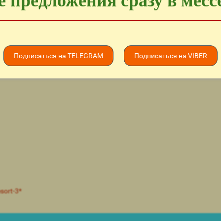
 предложения сразу в мес
ДЛЯ МОЛОДОЖЕНОВ
Отель отлично подойдет для прове
Подписаться на TELEGRAM
Подписаться на VIBER
sort-3*