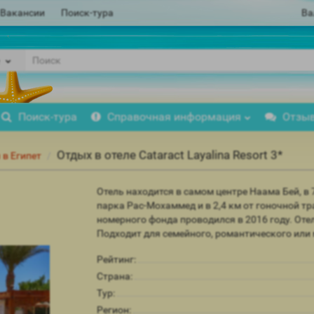
Вакансии
Поиск-тура
Ва
Поиск-тура
Справочная информация
Отзы
Отдых в отеле Cataract Layalina Resort 3*
 в Египет
Отель находится в самом центре Наама Бей, в 
парка Рас-Мохаммед и в 2,4 км от гоночной тр
номерного фонда проводился в 2016 году. Оте
Подходит для семейного, романтического или
Рейтинг:
Страна:
Тур:
Регион: