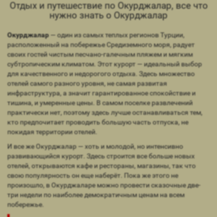
Отдых и путешествие по Окурджалар, все что
нужно знать о Окурджалар
Окурджалар
— один из самых теплых регионов Турции,
расположенный на побережье Средиземного моря, радует
своих гостей чистым песчано-галечным пляжем и мягким
субтропическим климатом. Этот курорт — идеальный выбор
для качественного и недорогого отдыха. Здесь множество
отелей самого разного уровня, не самая развитая
инфраструктура, а значит гарантированное спокойствие и
тишина, и умеренные цены. В самом поселке развлечений
практически нет, поэтому здесь лучше останавливаться тем,
кто предпочитает проводить большую часть отпуска, не
покидая территории отелей.
И все же Окурджалар — хоть и молодой, но интенсивно
развивающийся курорт. Здесь строится все больше новых
отелей, открываются кафе и рестораны, магазины, так что
свою популярность он еще наберёт. Пока же этого не
произошло, в Окурджаларе можно провести сказочные две-
три недели по наиболее демократичным ценам на всем
побережье.