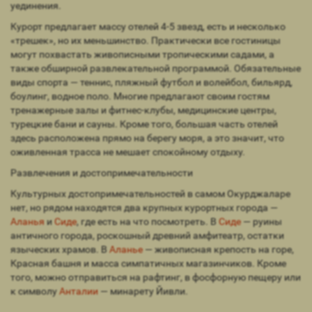
уединения.
Курорт предлагает массу отелей 4-5 звезд, есть и несколько
«трешек», но их меньшинство. Практически все гостиницы
могут похвастать живописными тропическими садами, а
также обширной развлекательной программой. Обязательные
виды спорта — теннис, пляжный футбол и волейбол, бильярд,
боулинг, водное поло. Многие предлагают своим гостям
тренажерные залы и фитнес-клубы, медицинские центры,
турецкие бани и сауны. Кроме того, большая часть отелей
здесь расположена прямо на берегу моря, а это значит, что
оживленная трасса не мешает спокойному отдыху.
Развлечения и достопримечательности
Культурных достопримечательностей в самом Окурджаларе
нет, но рядом находятся два крупных курортных города —
Аланья
и
Сиде
, где есть на что посмотреть. В
Сиде
— руины
античного города, роскошный древний амфитеатр, остатки
языческих храмов. В
Аланье
— живописная крепость на горе,
Красная башня и масса симпатичных магазинчиков. Кроме
того, можно отправиться на рафтинг, в фосфорную пещеру или
к символу
Анталии
— минарету Йивли.