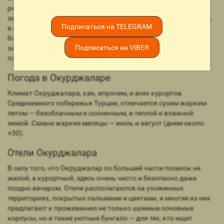
резвиться на водных горках в отелях, родители смогут
заглянуть в турецкую баню, сауну или на массаж. Кроме того,
Подписаться на TELEGRAM
в поселке есть отель Water Planet Resort & Aquapark 5* с
большим аквапарком и пенной дискотекой, куда могут
Подписаться на VIBER
заглядывать и постояльцы других гостиниц за отдельную
плату.
Погода в Окурджаларе
Климат Окруджалара, как, впрочем, и всех курортов
Средиземного побережья Турции, отличается сухим жарким
летом — безоблачным и солнечным, и теплой и влажной
зимой. Самые жаркие месяцы — июль и август (днем около
+30).
Отели Окурджалара
В силу того, что Окруджалар по большей части поселок не
жилой, а курортный, здесь очень чисто и безопасно даже
поздно вечером. Отели располагаются на ухоженных
территориях, покрытых пальмами и цветами, и многие из них
предлагают к проживанию не только шумные основные
корпусы, но и тихие уютные бунгало — для тех, кто ищет