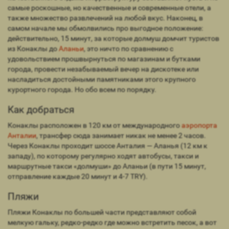
самые роскошные, но качественные и современные отели, а
также множество развлечений на любой вкус. Наконец, в
самом начале мы обмолвились про выгодное положение:
действительно, 15 минут, за которые долмуш домчит туристов
из Конаклы до
Аланьи
, это ничто по сравнению с
удовольствием прошвырнуться по магазинам и бутками
города, провести незабываемый вечер на дискотеке или
насладиться достойными памятниками этого крупного
курортного города. Но обо всем по порядку.
Как добраться
Конаклы расположен в 120 км от международного
аэропорта
Анталии
, трансфер сюда занимает никак не менее 2 часов.
Через Конаклы проходит шоссе Анталия — Аланья (12 км к
западу), по которому регулярно ходят автобусы, такси и
маршрутные такси «долмуши» до Аланьи (в пути 15 минут,
отправление каждые 20 минут и 4-7 TRY).
Пляжи
Пляжи Конаклы по большей части представляют собой
мелкую гальку, редко-редко где можно встретить песок, а вот