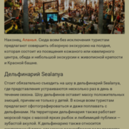
Наконец,
Аланья
. Сюда всем без исключения туристам
предлагают совершить обзорную экскурсию на полдня,
которая состоит из посещения кожаного или ювелирного
центра, обеда и небольшой экскурсии к живописной крепости
и Красной башне.
Дельфинарий Sealanya
Стоит обязательно съездить на шоу в дельфинарий Sealanya,
где представления устраиваются несколько раз в день в
течение сезона. Шоу дельфинов оставит массу положительных
эмоций, причем не только у детей. В конце всем туристам
предлагают сфотографироваться и даже поплавать с
дельфинами. На территории дельфинария также работает
морской парк с массой ярких рыбок и любимицей публики —
зубастой акулой. К дельфинарию также относится
симпатичный пляж, где можно разнообразия ради провести