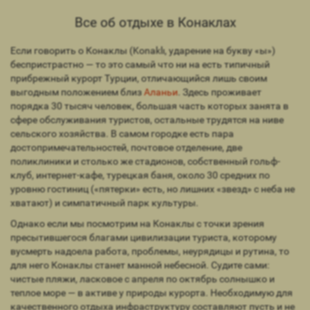
Все об отдыхе в Конаклах
Если говорить о Конаклы (Konaklı, ударение на букву «ы»)
беспристрастно — то это самый что ни на есть типичный
прибрежный курорт Турции, отличающийся лишь своим
выгодным положением близ
Аланьи
. Здесь проживает
порядка 30 тысяч человек, большая часть которых занята в
сфере обслуживания туристов, остальные трудятся на ниве
сельского хозяйства. В самом городке есть пара
достопримечательностей, почтовое отделение, две
поликлиники и столько же стадионов, собственный гольф-
клуб, интернет-кафе, турецкая баня, около 30 средних по
уровню гостиниц («пятерки» есть, но лишних «звезд» с неба не
хватают) и симпатичный парк культуры.
Однако если мы посмотрим на Конаклы с точки зрения
пресытившегося благами цивилизации туриста, которому
вусмерть надоела работа, проблемы, неурядицы и рутина, то
для него Конаклы станет манной небесной. Судите сами:
чистые пляжи, ласковое с апреля по октябрь солнышко и
теплое море — в активе у природы курорта. Необходимую для
качественного отдыха инфраструктуру составляют пусть и не