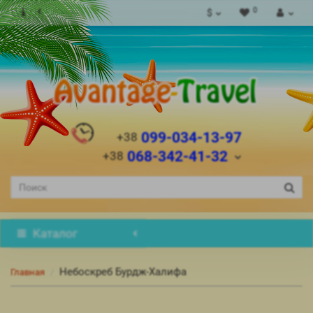
0
$
099-034-13-97
+38
068-342-41-32
+38
Каталог
Небоскреб Бурдж-Халифа
Главная