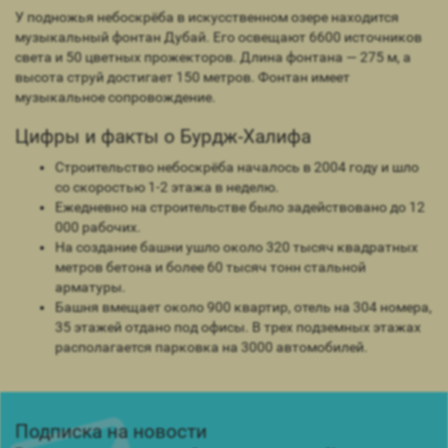
У подножья небоскрёба в искусственном озере находится
музыкальный фонтан Дубай. Его освещают 6600 источников
света и 50 цветных прожекторов. Длина фонтана — 275 м, а
высота струй достигает 150 метров. Фонтан имеет
музыкальное сопровождение.
Цифры и факты о Бурдж-Халифа
Строительство небоскрёба началось в 2004 году и шло
со скоростью 1-2 этажа в неделю.
Ежедневно на строительстве было задействовано до 12
000 рабочих.
На создание башни ушло около 320 тысяч квадратных
метров бетона и более 60 тысяч тонн стальной
арматуры.
Башня вмещает около 900 квартир, отель на 304 номера,
35 этажей отдано под офисы. В трех подземных этажах
располагается парковка на 3000 автомобилей.
Подписка на новости