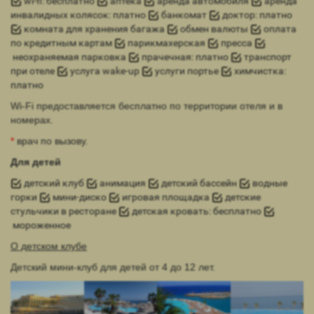
wi-fi: бесплатно
аптека
аренда автомобиля
аренда
инвалидных колясок: платно
банкомат
доктор: платно
комната для хранения багажа
обмен валюты
оплата
по кредитным картам
парикмахерская
пресса
неохраняемая парковка
прачечная: платно
транспорт
при отеле
услуга wake-up
услуги портье
химчистка:
платно
Wi-Fi предоставляется бесплатно по территории отеля и в
номерах.
*
врач по вызову.
Для детей
детский клуб
анимация
детский бассейн
водные
горки
мини-диско
игровая площадка
детские
стульчики в ресторане
детская кровать: бесплатно
мороженное
О детском клубе
Детский мини-клуб для детей от 4 до 12 лет.