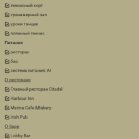
теннисный корт
тренажерный зал
уроки танцев
пляжный теннис
Питание
ресторан
бар
система питания: AI
О ресторане
Главный ресторан Citadel
Harbour Inn
Marina Cafe &Bakery
Irish Pub
О баре
Lobby Bar