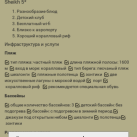
Sheikh 5*
Разнообразие блюд
Детский клуб
Бесплатный wi-fi
Близко к аэропорту
Хороший коралловый риф
Инфраструктура и услуги
Пляж
тип пляжа: частный пляж
длина пляжной полосы: 1600
м
вход в море: коралловый
тип берега: песчаный пляж
шезлонги
пляжные полотенца
зонтики
две
искусственные лагуны с морской водой
порт
коралловый риф
рекомендуется специальная обувь
Бассейны
общее количество бассейнов: 3
детский бассейн: без
подогрева
бассейн: с подогревом в зимний период
джакузи под открытым небом
шезлонги
полотенца
зонтики
Развлечение
и спорт