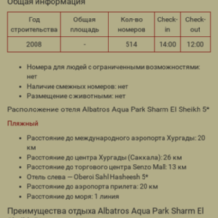
Общая информация
Год
Общая
Кол-во
Check-
Check-
строительства
площадь
номеров
in
out
2008
-
514
14:00
12:00
Номера для людей с ограниченными возможностями:
нет
Наличие смежных номеров: нет
Размещение с животными: нет
Расположение отеля Albatros Aqua Park Sharm El Sheikh 5*
Пляжный
Расстояние до международного аэропорта Хургады: 20
км
Расстояние до центра Хургады (Саккала): 26 км
Расстояние до торгового центра Senzo Mall: 13 км
Отель слева — Oberoi Sahl Hasheesh 5*
Расстояние до аэропорта прилета: 20 км
Расстояние до моря: 1 линия
Преимущества отдыха Albatros Aqua Park Sharm El