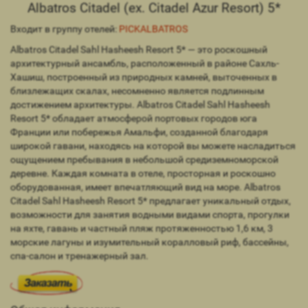
Albatros Citadel (ex. Citadel Azur Resort) 5*
Входит в группу отелей:
PICKALBATROS
Albatros Citadel Sahl Hasheesh Resort 5* — это роскошный
архитектурный ансамбль, расположенный в районе Сахль-
Хашиш, построенный из природных камней, выточенных в
близлежащих скалах, несомненно является подлинным
достижением архитектуры. Albatros Citadel Sahl Hasheesh
Resort 5* обладает атмосферой портовых городов юга
Франции или побережья Амальфи, созданной благодаря
широкой гавани, находясь на которой вы можете насладиться
ощущением пребывания в небольшой средиземноморской
деревне. Каждая комната в отеле, просторная и роскошно
оборудованная, имеет впечатляющий вид на море. Albatros
Citadel Sahl Hasheesh Resort 5* предлагает уникальный отдых,
возможности для занятия водными видами спорта, прогулки
на яхте, гавань и частный пляж протяженностью 1,6 км, 3
морские лагуны и изумительный коралловый риф, бассейны,
спа-салон и тренажерный зал.