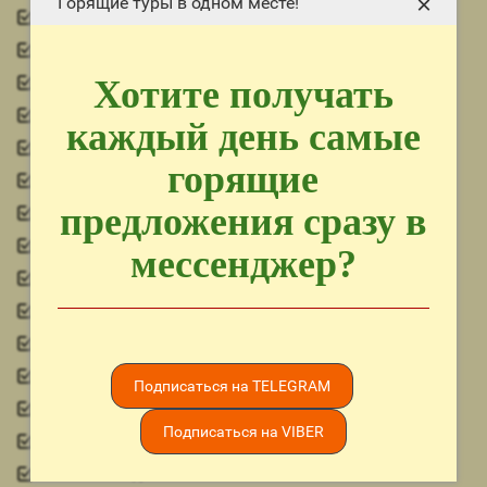
×
Горящие туры в одном месте!
аквааэробика
аквапарк: платно
Хотите получать
амфитеатр
анимация
каждый день самые
бильярд
горящие
бочча
предложения сразу в
вечерние программы / шоу
водное поло
мессенджер?
волейбольная площадка на пляже
дневные спортивно-развлекательные программы
дайвинг центр: платно
дартс
Подписаться на TELEGRAM
дискотека
Подписаться на VIBER
настольный теннис
настольный футбол