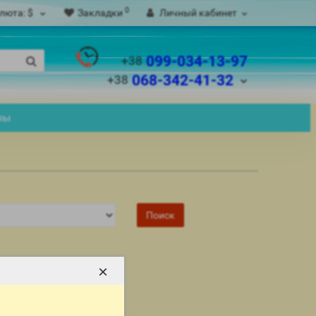
0
люта:
$
Закладки
Личный кабинет
099-034-13-97
+38
068-342-41-32
+38
вы
×