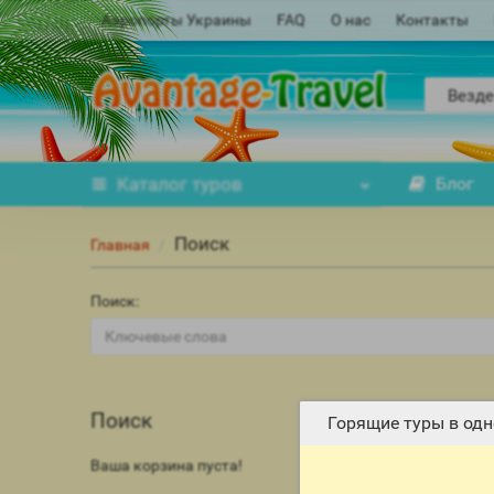
Аэропорты Украины
FAQ
О нас
Контакты
Везде
Каталог
туров
Блог
Поиск
Главная
Поиск:
Поиск
Горящие туры в одн
Ваша корзина пуста!