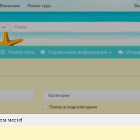
Вакансии
Поиск-тура
Ва
Поиск-тура
Справочная информация
Отзы
Поиск в подкатегориях
ом месте!