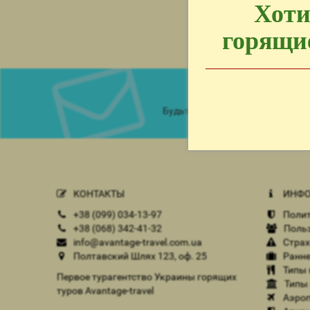
Хоти
горящие
Подписка
Будьте в курсе новых акций и 
КОНТАКТЫ
ИНФО
+38 (099) 034-13-97
Полит
+38 (068) 342-41-32
Польз
info@avantage-travel.com.ua
Страх
Полтавский Шлях 123, оф. 25
Ранне
Типы 
Первое турагентство Украины горящих
Типы 
туров Avantage-travel
Аэроп