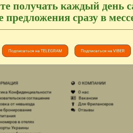
те получать каждый день 
 предложения сразу в мес
 на новости
спецпредложений!
Подписаться на TELEGRAM
Подписаться на VIBER
РМАЦИЯ
О КОМПАНИИ
ика Конфиденциальности
О нас
овательское соглашение
Вакансии
овка от невыезда
Для Фрилансеров
е бронирование
Отзывы
питания
номеров в отелях
орты Украины