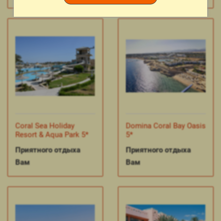
Coral Sea Holiday
Domina Coral Bay Oasis
Resort & Aqua Park 5*
5*
Приятного отдыха
Приятного отдыха
Вам
Вам