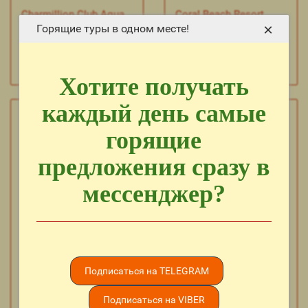
Charmillion Club Aqua
Coral Beach Resort
×
Park 5*
Montazah 4*
Горящие туры в одном месте!
Приятного отдыха
Приятного отдыха
Вам
Вам
Хотите получать
каждый день самые
горящие
предложения сразу в
мессенджер?
Coral Beach Tiran
Coral Sea Aqua Club 4*
Resort 4*
Подписаться на TELEGRAM
Приятного отдыха
Приятного отдыха
Вам
Вам
Подписаться на VIBER