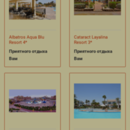
Albatros Aqua Blu
Cataract Layalina
Resort 4*
Resort 3*
Приятного отдыха
Приятного отдыха
Вам
Вам