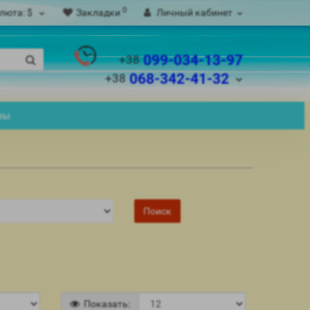
0
люта:
$
Закладки
Личный кабинет
099-034-13-97
+38
068-342-41-32
+38
вы
Показать: