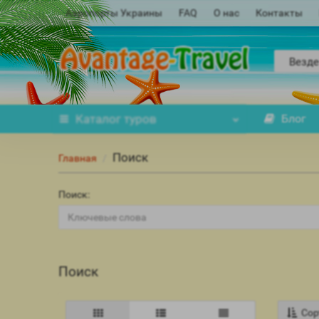
Аэропорты Украины
FAQ
О нас
Контакты
Везде
Каталог
туров
Блог
Поиск
Главная
Поиск:
Поиск
Сор