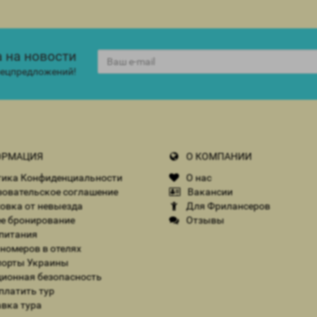
 на новости
спецпредложений!
РМАЦИЯ
О КОМПАНИИ
ика Конфиденциальности
О нас
овательское соглашение
Вакансии
овка от невыезда
Для Фрилансеров
е бронирование
Отзывы
питания
номеров в отелях
орты Украины
ионная безопасность
платить тур
вка тура