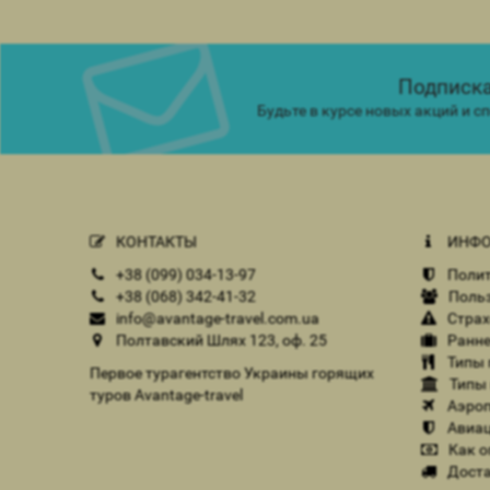
Подписка
Будьте в курсе новых акций и 
КОНТАКТЫ
ИНФО
+38 (099) 034-13-97
Полит
+38 (068) 342-41-32
Польз
info@avantage-travel.com.ua
Страх
Полтавский Шлях 123, оф. 25
Ранне
Типы 
Первое турагентство Украины горящих
Типы 
туров Avantage-travel
Аэроп
Авиац
Как о
Доста