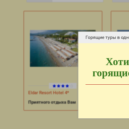
Горящие туры в одн
Хоти
горящие
Eldar Resort Hotel 4*
Fame R
Приятного отдыха Вам
Прият